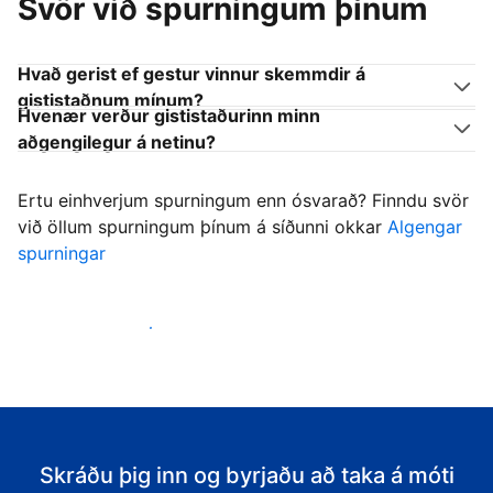
Svör við spurningum þínum
Hvað gerist ef gestur vinnur skemmdir á
gististaðnum mínum?
Hvenær verður gististaðurinn minn
aðgengilegur á netinu?
Ertu einhverjum spurningum enn ósvarað? Finndu svör
við öllum spurningum þínum á síðunni okkar
Algengar
spurningar
Byrja að taka á móti gestum
Skráðu þig inn og byrjaðu að taka á móti