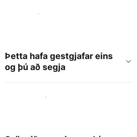
Náðu til nýrra gesta í dag
Þetta hafa gestgjafar eins
og þú að segja
Ganga til liðs við aðra gestgjafa