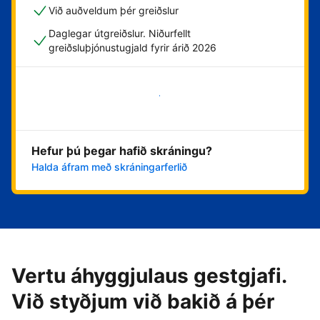
Við auðveldum þér greiðslur
Daglegar útgreiðslur. Niðurfellt
greiðsluþjónustugjald fyrir árið 2026
Byrja núna
Hefur þú þegar hafið skráningu?
Halda áfram með skráningarferlið
Vertu áhyggjulaus gestgjafi.
Við styðjum við bakið á þér