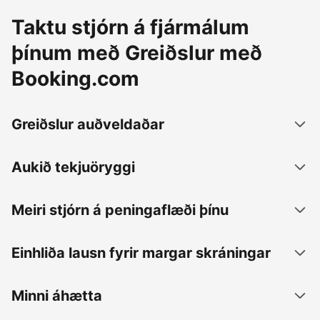
Taktu stjórn á fjármálum
þínum með Greiðslur með
Booking.com
Greiðslur auðveldaðar
Aukið tekjuöryggi
Meiri stjórn á peningaflæði þínu
Einhliða lausn fyrir margar skráningar
Minni áhætta