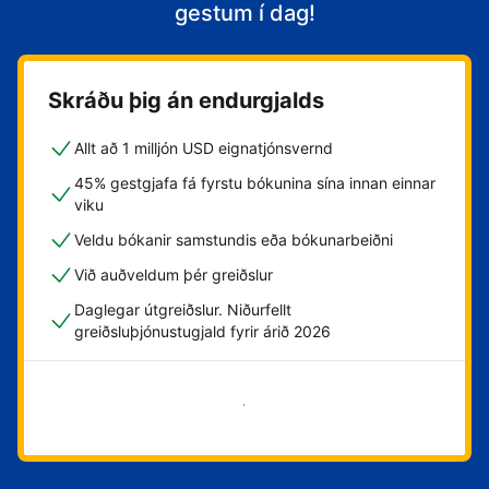
gestum í dag!
Skráðu þig án endurgjalds
Allt að 1 milljón USD eignatjónsvernd
45% gestgjafa fá fyrstu bókunina sína innan einnar
viku
Veldu bókanir samstundis eða bókunarbeiðni
Við auðveldum þér greiðslur
Daglegar útgreiðslur. Niðurfellt
greiðsluþjónustugjald fyrir árið 2026
Byrja núna