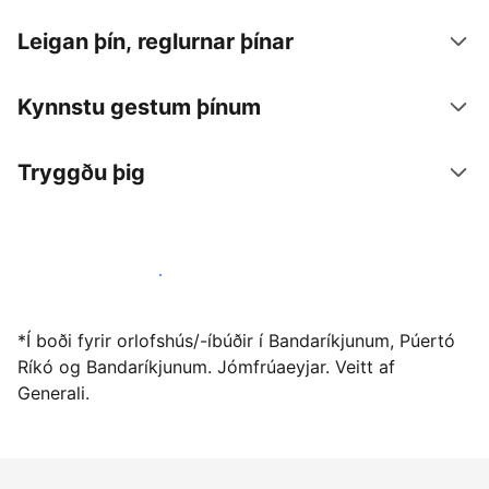
Leigan þín, reglurnar þínar
Kynnstu gestum þínum
Tryggðu þig
Vertu gestgjafi hjá okkur í dag
*Í boði fyrir orlofshús/-íbúðir í Bandaríkjunum, Púertó
Ríkó og Bandaríkjunum. Jómfrúaeyjar. Veitt af
Generali.