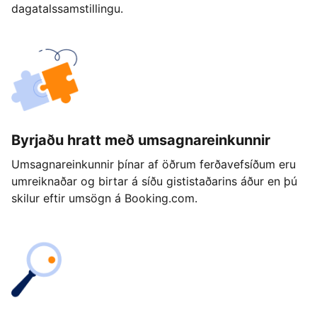
dagatalssamstillingu.
Byrjaðu hratt með umsagnareinkunnir
Umsagnareinkunnir þínar af öðrum ferðavefsíðum eru
umreiknaðar og birtar á síðu gististaðarins áður en þú
skilur eftir umsögn á Booking.com.