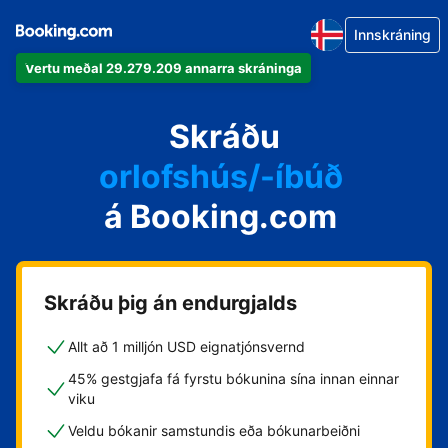
Innskráning
Vertu meðal 29.279.209 annarra skráninga
íbúðina þína
hótelið þitt
Skráðu
orlofshús/-íbúð
á Booking.com
gistihúsið þitt
gistiheimilið þitt
Skráðu þig án endurgjalds
Allt að 1 milljón USD eignatjónsvernd
45% gestgjafa fá fyrstu bókunina sína innan einnar
viku
Veldu bókanir samstundis eða bókunarbeiðni