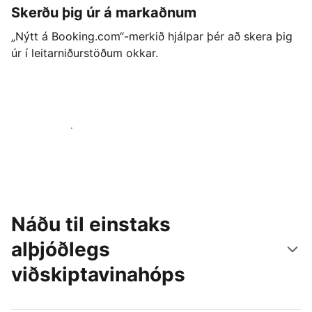
Skerðu þig úr á markaðnum
„Nýtt á Booking.com“-merkið hjálpar þér að skera þig
úr í leitarniðurstöðum okkar.
Byrjaðu strax í dag
Náðu til einstaks
alþjóðlegs
viðskiptavinahóps