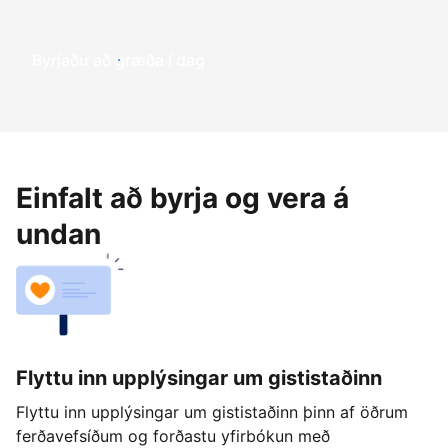
Byrjaðu að græða í dag
Einfalt að byrja og vera á
undan
Flyttu inn upplýsingar um gististaðinn
Flyttu inn upplýsingar um gististaðinn þinn af öðrum
ferðavefsíðum og forðastu yfirbókun með