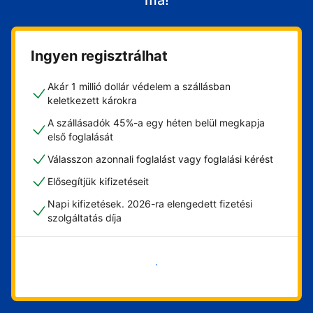
ma!
Ingyen regisztrálhat
Akár 1 millió dollár védelem a szállásban
keletkezett károkra
A szállásadók 45%-a egy héten belül megkapja
első foglalását
Válasszon azonnali foglalást vagy foglalási kérést
Elősegítjük kifizetéseit
Napi kifizetések. 2026-ra elengedett fizetési
szolgáltatás díja
Vágjon bele most