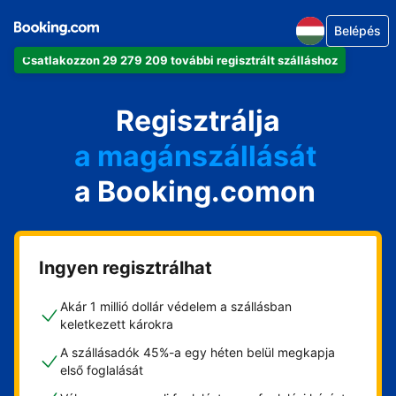
Belépés
Csatlakozzon 29 279 209 további regisztrált szálláshoz
az apartmanját
a szállodáját
Regisztrálja
a magánszállását
a Booking.comon
a vendégházát
a házát
Ingyen regisztrálhat
Akár 1 millió dollár védelem a szállásban
keletkezett károkra
A szállásadók 45%-a egy héten belül megkapja
első foglalását