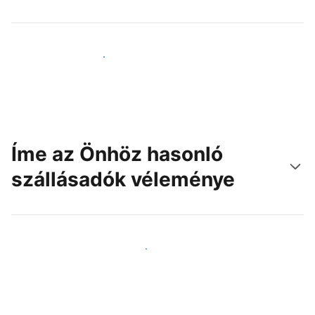
Érjen el új vendégeket még ma
Íme az Önhöz hasonló
szállásadók véleménye
Csatlakozzon Önhöz hasonló szállásadókhoz