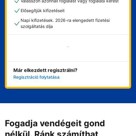
Válasszon azonnali foglalást vagy foglalási kérést
Elősegítjük kifizetéseit
Napi kifizetések. 2026-ra elengedett fizetési
szolgáltatás díja
Vágjon bele most
Már elkezdett regisztrálni?
Regisztráció folytatása
Fogadja vendégeit gond
nélkül. Ránk számíthat