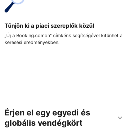
Tűnjön ki a piaci szereplők közül
„Új a Booking.comon” címkénk segítségével kitűnhet a
keresési eredményekben.
Vágjon bele még ma
Érjen el egy egyedi és
globális vendégkört