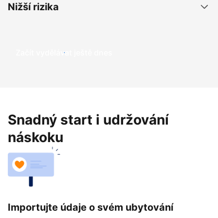
Nižší rizika
Začít vydělávat ještě dnes
Snadný start i udržování
náskoku
Importujte údaje o svém ubytování