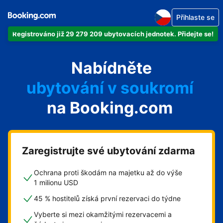
Přihlaste se
Registrováno již 29 279 209 ubytovacích jednotek. Přidejte se!
svůj byt
Nabídněte
svůj hotel
ubytování v soukromí
na Booking.com
svůj penzion
svou chatu
Zaregistrujte své ubytování zdarma
Ochrana proti škodám na majetku až do výše
1 milionu USD
45 % hostitelů získá první rezervaci do týdne
Vyberte si mezi okamžitými rezervacemi a