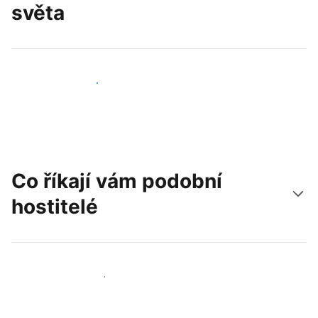
světa
Oslovit nové hosty už dnes
Co říkají vám podobní
hostitelé
Připojit se k dalším hostitelům