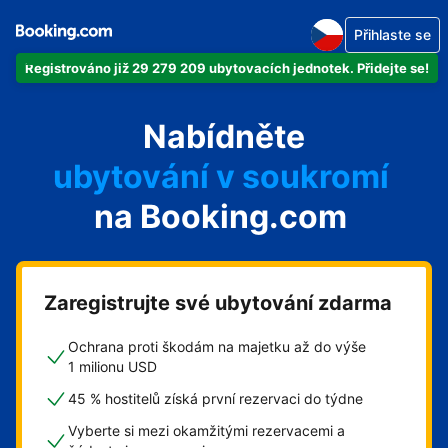
Přihlaste se
Registrováno již 29 279 209 ubytovacích jednotek. Přidejte se!
svůj byt
Nabídněte
svůj hotel
ubytování v soukromí
na Booking.com
svůj penzion
svou chatu
Zaregistrujte své ubytování zdarma
Ochrana proti škodám na majetku až do výše
1 milionu USD
45 % hostitelů získá první rezervaci do týdne
Vyberte si mezi okamžitými rezervacemi a