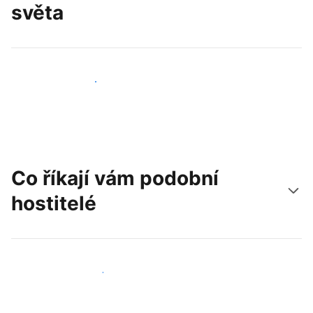
světa
Oslovit nové hosty už dnes
Co říkají vám podobní
hostitelé
Připojit se k dalším hostitelům