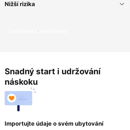
Nižší rizika
Začít vydělávat ještě dnes
Snadný start i udržování
náskoku
Importujte údaje o svém ubytování