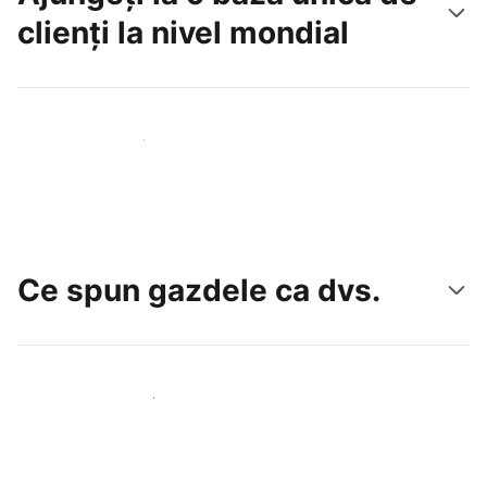
clienți la nivel mondial
Atrageți noi oaspeți astăzi
Ce spun gazdele ca dvs.
Alăturați-vă gazdelor ca dvs.