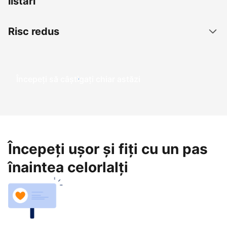
listări
Risc redus
Începeți să câștigați chiar astăzi
Începeți ușor și fiți cu un pas
înaintea celorlalți