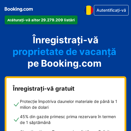
Autentificați-vă
Alăturați-vă altor 29.279.209 listări
apartamentul
Înregistrați-vă
hotelul
proprietate de vacanță
pe Booking.com
pensiunea
B&B-ul
Înregistrați-vă gratuit
Protecție împotriva daunelor materiale de până la 1
milion de dolari
45% din gazde primesc prima rezervare în termen
de 1 săptămână