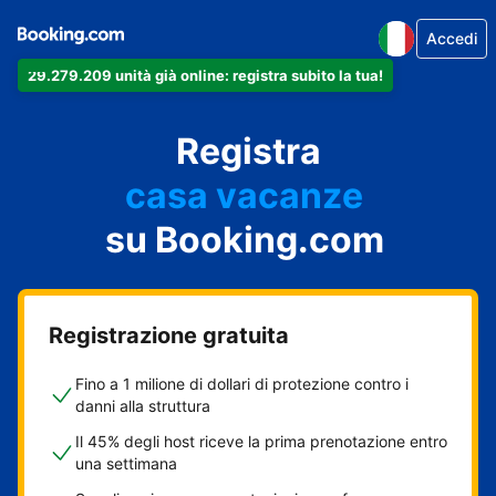
Accedi
29.279.209 unità già online: registra subito la tua!
il tuo appartamento
il tuo hotel
Registra
casa vacanze
la tua guest house
su Booking.com
il tuo B&B
Registrazione gratuita
Fino a 1 milione di dollari di protezione contro i
danni alla struttura
Il 45% degli host riceve la prima prenotazione entro
una settimana