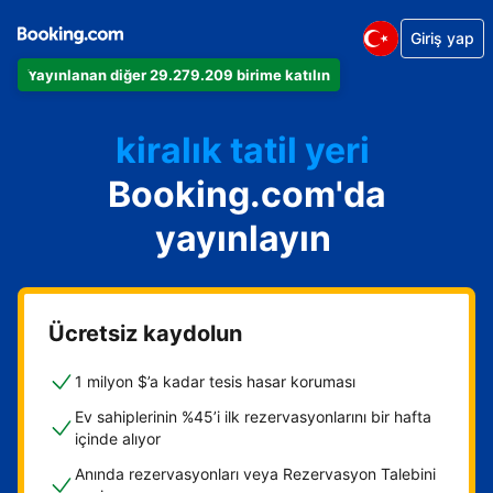
Giriş yap
Dairenizi
Yayınlanan diğer 29.279.209 birime katılın
Otelinizi
kiralık tatil yeri
Booking.com'da
Konukevinizi
Oda ve kahvaltı tesisinizi
yayınlayın
Ücretsiz kaydolun
1 milyon $’a kadar tesis hasar koruması
Ev sahiplerinin %45’i ilk rezervasyonlarını bir hafta
içinde alıyor
Anında rezervasyonları veya Rezervasyon Talebini