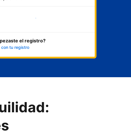
Empezar ahora
ezaste el registro?
 con tu registro
uilidad:
es