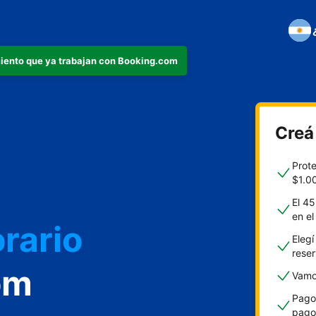
iento que ya trabajan con Booking.com
Creá
o
Prot
$1.0
El 45
en e
rario
Elegí
rese
om
Vamos
Pagos
pago