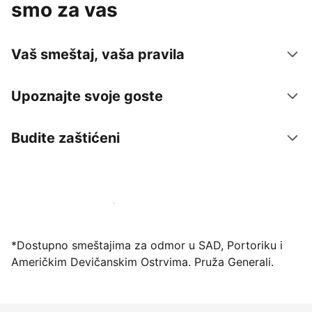
smo za vas
Vaš smeštaj, vaša pravila
Upoznajte svoje goste
Budite zaštićeni
Registrujte svoj objekat već danas
*Dostupno smeštajima za odmor u SAD, Portoriku i
Američkim Devičanskim Ostrvima. Pruža Generali.