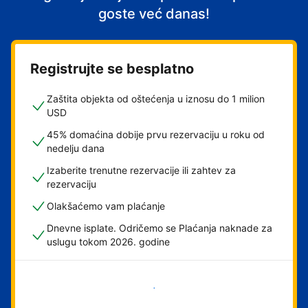
goste već danas!
Registrujte se besplatno
Zaštita objekta od oštećenja u iznosu do 1 milion
USD
45% domaćina dobije prvu rezervaciju u roku od
nedelju dana
Izaberite trenutne rezervacije ili zahtev za
rezervaciju
Olakšaćemo vam plaćanje
Dnevne isplate. Odričemo se Plaćanja naknade za
uslugu tokom 2026. godine
Počnite odmah