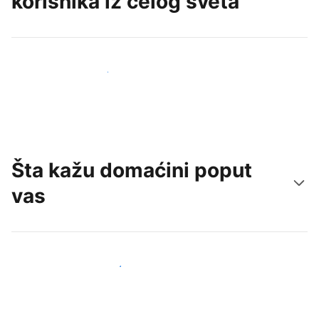
korisnika iz celog sveta
Privucite nove goste već danas
Šta kažu domaćini poput
vas
Pridružite se domaćinima poput vas