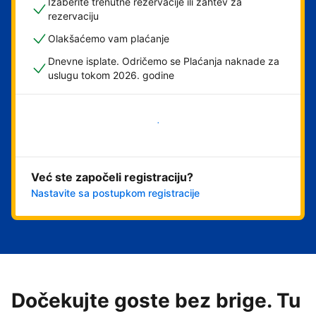
Izaberite trenutne rezervacije ili zahtev za
rezervaciju
Olakšaćemo vam plaćanje
Dnevne isplate. Odričemo se Plaćanja naknade za
uslugu tokom 2026. godine
Počnite odmah
Već ste započeli registraciju?
Nastavite sa postupkom registracije
Dočekujte goste bez brige. Tu