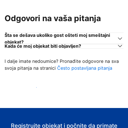
Odgovori na vaša pitanja
Šta se dešava ukoliko gost ošteti moj smeštajni
objekat?
Kada će moj objekat biti objavljen?
I dalje imate nedoumice? Pronađite odgovore na sva
svoja pitanja na stranici
Često postavljana pitanja
Počnite da primate goste
Registrujte objekat i počnite da primate