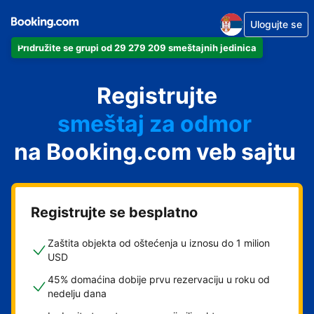
Ulogujte se
Pridružite se grupi od 29 279 209 smeštajnih jedinica
apartman
Registrujte
hotel
smeštaj za odmor
na Booking.com veb sajtu
pansion
hostel
Registrujte se besplatno
Zaštita objekta od oštećenja u iznosu do 1 milion
USD
45% domaćina dobije prvu rezervaciju u roku od
nedelju dana