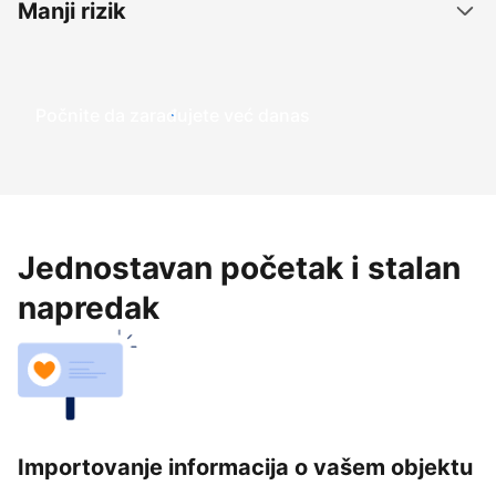
Manji rizik
Počnite da zarađujete već danas
Jednostavan početak i stalan
napredak
Importovanje informacija o vašem objektu