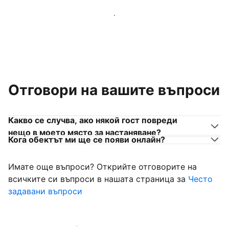
Присъединете се към собственици на места за
настаняване като вас
Отговори на вашите въпроси
Какво се случва, ако някой гост повреди
нещо в моето място за настаняване?
Кога обектът ми ще се появи онлайн?
Имате още въпроси? Открийте отговорите на
всичките си въпроси в нашата страница за
Често
задавани въпроси
Започнете да приемате гости