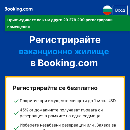
Вход
Присъединете се към други 29 279 209 регистрирани
своя апартамент
помещения
Регистрирайте
своя хотел
ваканционно жилище
в Booking.com
своята къща за гости
своя пансион със закуска
Регистрирайте се безплатно
Покритие при имуществени щети до 1 млн. USD
45% от домакините получават първата си
резервация в рамките на една седмица
Изберете незабавни резервации или „Заявка за