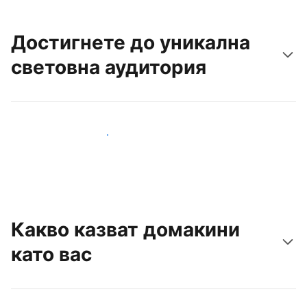
Достигнете до уникална
световна аудитория
Достигнете до нови гости днес
Какво казват домакини
като вас