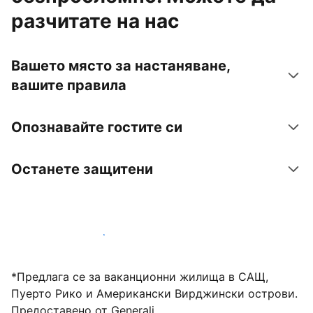
разчитате на нас
Вашето място за настаняване,
вашите правила
Опознавайте гостите си
Останете защитени
Посрещайте гости с нас днес
*Предлага се за ваканционни жилища в САЩ,
Пуерто Рико и Американски Вирджински острови.
Предоставено от Generali.