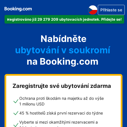
Přihlaste se
Registrováno již 29 279 209 ubytovacích jednotek. Přidejte se!
svůj byt
Nabídněte
svůj hotel
ubytování v soukromí
na Booking.com
svůj penzion
svou chatu
Zaregistrujte své ubytování zdarma
Ochrana proti škodám na majetku až do výše
1 milionu USD
45 % hostitelů získá první rezervaci do týdne
Vyberte si mezi okamžitými rezervacemi a