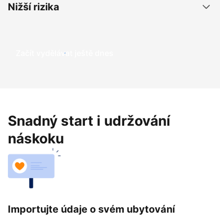
Nižší rizika
Začít vydělávat ještě dnes
Snadný start i udržování
náskoku
Importujte údaje o svém ubytování