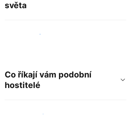
světa
Oslovit nové hosty už dnes
Co říkají vám podobní
hostitelé
Připojit se k dalším hostitelům