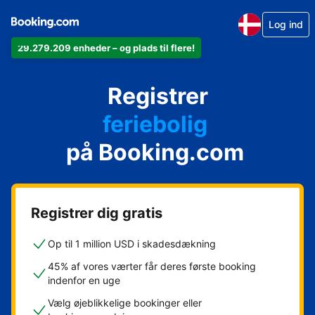
Log ind
29.279.209 enheder – og plads til flere!
din lejlighed
Registrer
dit hotel
feriebolig
på Booking.com
dit pensionat
dit bed & breakfast
Registrer dig gratis
Op til 1 million USD i skadesdækning
45% af vores værter får deres første booking
indenfor en uge
Vælg øjeblikkelige bookinger eller