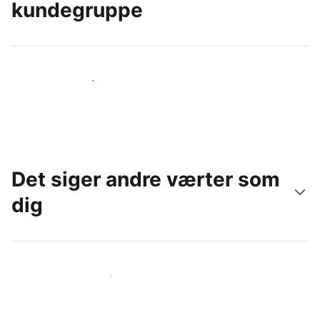
kundegruppe
Nå ud til nye gæster i dag
Det siger andre værter som
dig
Slut dig til andre værter som dig