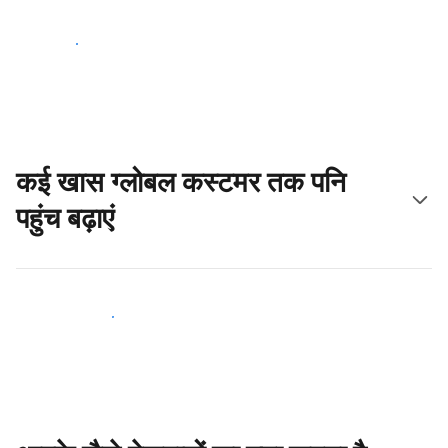
आज ही शुरू करें
कई खास ग्लोबल कस्टमर तक पनि
पहुंच बढ़ाएं
आज ही नए मेहमानों तक पहुंचें