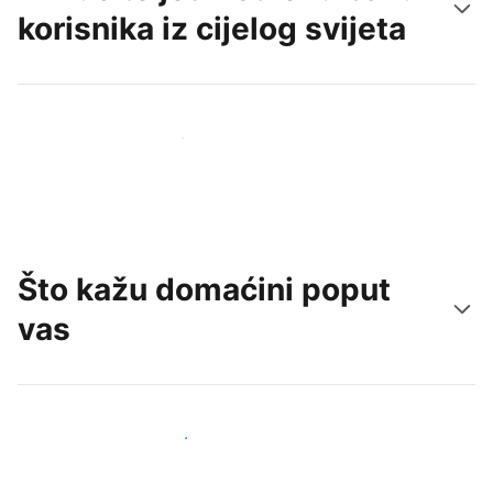
korisnika iz cijelog svijeta
Doprite do novih gostiju već danas
Što kažu domaćini poput
vas
Pridružite se domaćinima poput vas