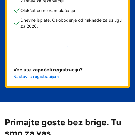
Zahtjev za rezervaciju
Olakšat ćemo vam plaćanje
Dnevne isplate. Oslobođenje od naknade za uslugu
za 2026.
Započni odmah
Već ste započeli registraciju?
Nastavi s registracijom
Primajte goste bez brige. Tu
smo za vas