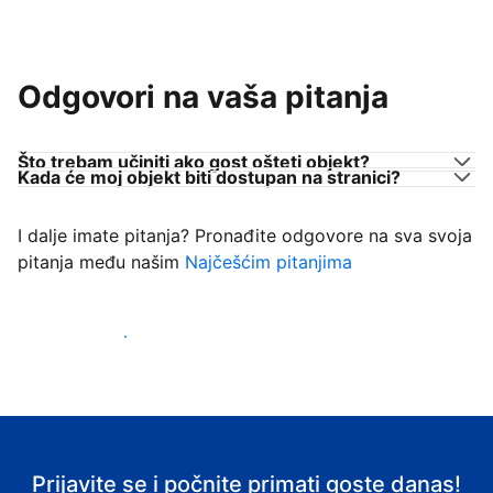
Odgovori na vaša pitanja
Što trebam učiniti ako gost ošteti objekt?
Kada će moj objekt biti dostupan na stranici?
I dalje imate pitanja? Pronađite odgovore na sva svoja
pitanja među našim
Najčešćim pitanjima
Počnite primati goste
Prijavite se i počnite primati goste danas!