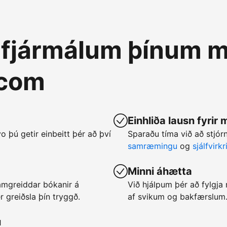
á fjármálum þínum m
.com
Einhliða lausn fyrir
vo þú getir einbeitt þér að því
Sparaðu tíma við að stjó
samræmingu
og
sjálfvirk
Minni áhætta
framgreiddar bókanir á
Við hjálpum þér að fylgj
 greiðsla þín tryggð.
af svikum og bakfærslum
u