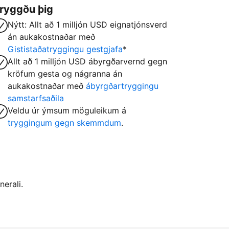
ryggðu þig
Nýtt: Allt að 1 milljón USD eignatjónsverd
án aukakostnaðar með
Gististaðatryggingu gestgjafa
*
Allt að 1 milljón USD ábyrgðarvernd gegn
kröfum gesta og nágranna án
aukakostnaðar með
ábyrgðartryggingu
samstarfsaðila
Veldu úr ýmsum möguleikum á
tryggingum gegn skemmdum
.
nerali.