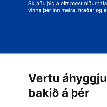
Skráðu þig á eitt mest niðurhala
vinna þér inn meira, hraðar og
Vertu áhyggjul
bakið á þér