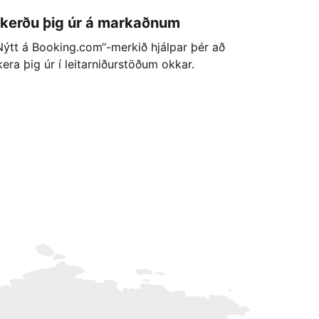
kerðu þig úr á markaðnum
Nýtt á Booking.com“-merkið hjálpar þér að
kera þig úr í leitarniðurstöðum okkar.