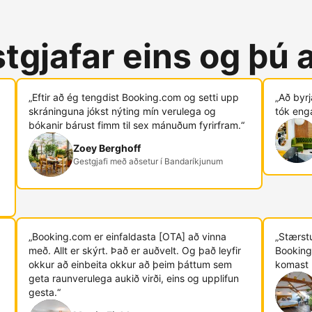
tgjafar eins og þú 
„Eftir að ég tengdist Booking.com og ​​setti upp
„Að byr
skráninguna jókst nýting mín verulega og
tók eng
bókanir bárust fimm til sex mánuðum fyrirfram.“
Zoey Berghoff
Gestgjafi með aðsetur í Bandaríkjunum
„Booking.com er einfaldasta [OTA] að vinna
„Stærstu
með. Allt er skýrt. Það er auðvelt. Og það leyfir
Booking
okkur að einbeita okkur að þeim þáttum sem
komast 
geta raunverulega aukið virði, eins og upplifun
gesta.“