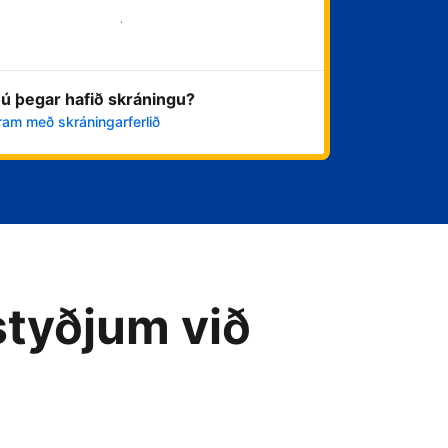
Byrja núna
ú þegar hafið skráningu?
ram með skráningarferlið
styðjum við