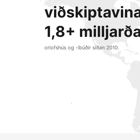
viðskiptavin
1,8+ milljarð
orlofshús og -íbúðir síðan 2010.
Náðu til nýrra gesta í dag