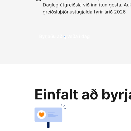
Dagleg útgreiðsla við innritun gesta. Auk
greiðsluþjónustugjalda fyrir árið 2026.
Byrjaðu að græða í dag
Einfalt að byr