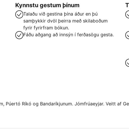
Kynnstu gestum þínum
T
Talaðu við gestina þína áður en þú
samþykkir dvöl þeirra með skilaboðum
fyrir fyrirfram bókun.
Fáðu aðgang að innsýn í ferðasögu gesta.
num, Púertó Ríkó og Bandaríkjunum. Jómfrúaeyjar. Veitt af Ge