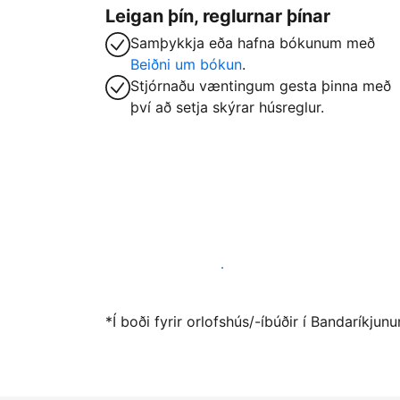
Leigan þín, reglurnar þínar
Samþykkja eða hafna bókunum með
Beiðni um bókun
.
Stjórnaðu væntingum gesta þinna með
því að setja skýrar húsreglur.
Vertu gestgjafi hjá okkur í dag
*Í boði fyrir orlofshús/-íbúðir í Bandaríkju