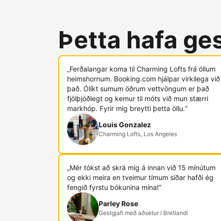
Þetta hafa ges
„Ferðalangar koma til Charming Lofts frá öllum
heimshornum. Booking.com hjálpar virkilega við
það. Ólíkt sumum öðrum vettvöngum er það
fjölþjóðlegt og kemur til móts við mun stærri
markhóp. Fyrir mig breytti þetta öllu.“
Louis Gonzalez
Charming Lofts, Los Angeles
„Mér tókst að skrá mig á innan við 15 mínútum
og ekki meira en tveimur tímum síðar hafði ég
fengið fyrstu bókunina mína!“
Parley Rose
Gestgjafi með aðsetur í Bretlandi