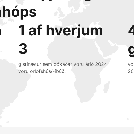
ahóps
a
1 af hverjum
3
gistinætur sem bókaðar voru árið 2024
vo
voru orlofshús/-íbúð.
20