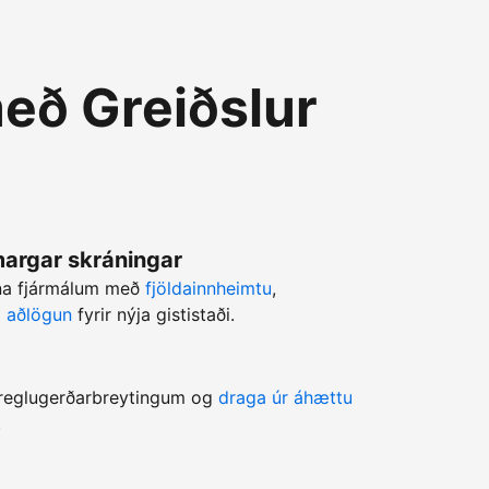
eð Greiðslur
 margar skráningar
rna fjármálum með
fjöldainnheimtu
,
ri aðlögun
fyrir nýja gististaði.
a reglugerðarbreytingum og
draga úr áhættu
.