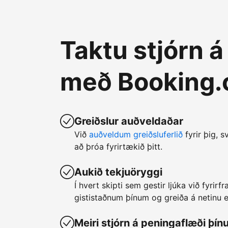
Taktu stjórn 
með Booking
Greiðslur auðveldaðar
Við
auðveldum greiðsluferlið
fyrir þig, s
að þróa fyrirtækið þitt.
Aukið tekjuöryggi
Í hvert skipti sem gestir ljúka við fyrir
gististaðnum þínum og greiða á netinu er
Meiri stjórn á peningaflæði þín