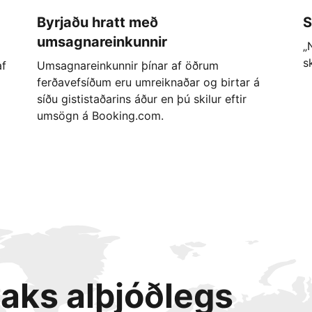
Byrjaðu hratt með
S
umsagnareinkunnir
„
s
af
Umsagnareinkunnir þínar af öðrum
ferðavefsíðum eru umreiknaðar og birtar á
síðu gististaðarins áður en þú skilur eftir
umsögn á Booking.com.
taks alþjóðlegs