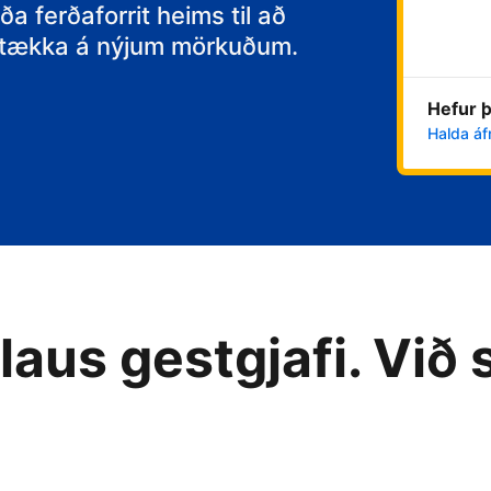
ða ferðaforrit heims til að
 stækka á nýjum mörkuðum.
Hefur þ
Halda áf
aus gestgjafi. Við 