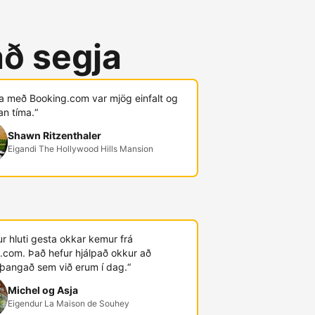
að segja
ja með Booking.com var mjög einfalt og
an tíma.“
Shawn Ritzenthaler
Eigandi The Hollywood Hills Mansion
r hluti gesta okkar kemur frá
.com. Það hefur hjálpað okkur að
þangað sem við erum í dag.“
Michel og Asja
Eigendur La Maison de Souhey