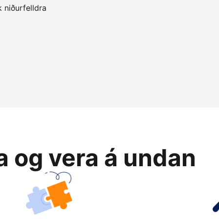
 niðurfelldra
ja og vera á undan