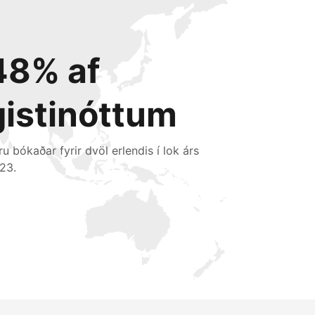
48% af
gistinóttum
ru bókaðar fyrir dvöl erlendis í lok árs
23.