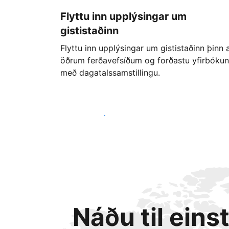
Flyttu inn upplýsingar um
gististaðinn
Flyttu inn upplýsingar um gististaðinn þinn 
öðrum ferðavefsíðum og forðastu yfirbókun
með dagatalssamstillingu.
Byrjaðu strax í dag
Náðu til eins