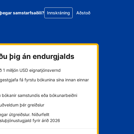
 þegar samstarfsaðili?
Innskráning
Aðstoð
ðu þig án endurgjalds
að 1 milljón USD eignatjónsvernd
estgjafa fá fyrstu bókunina sína innan einnar
u bókanir samstundis eða bókunarbeiðni
uðveldum þér greiðslur
gar útgreiðslur. Niðurfellt
sluþjónustugjald fyrir árið 2026