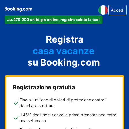
Accedi
29.279.209 unità già online: registra subito la tua!
il tuo appartamento
il tuo hotel
Registra
casa vacanze
la tua guest house
su Booking.com
il tuo B&B
Registrazione gratuita
Fino a 1 milione di dollari di protezione contro i
danni alla struttura
Il 45% degli host riceve la prima prenotazione entro
una settimana