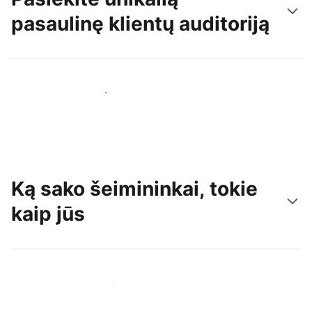
pasaulinę klientų auditoriją
Pritraukti naujų svečių šiandien
Ką sako šeimininkai, tokie
kaip jūs
Prisijungti prie panašių šeimininkų