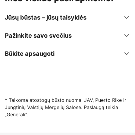
Jūsų būstas – jūsų taisyklės
Pažinkite savo svečius
Būkite apsaugoti
Registruotis mūsų platformoje dabar
* Taikoma atostogų būsto nuomai JAV, Puerto Rike ir
Jungtinių Valstijų Mergelių Salose. Paslaugą teikia
„Generali“.