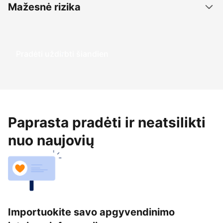
Mažesnė rizika
Pradėti uždirbti šiandien
Paprasta pradėti ir neatsilikti
nuo naujovių
Importuokite savo apgyvendinimo