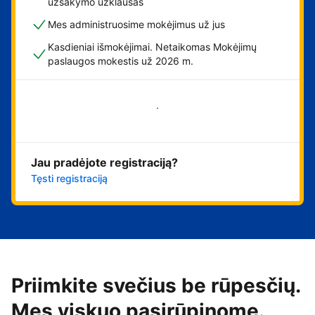
užsakymo užklausas
Mes administruosime mokėjimus už jus
Kasdieniai išmokėjimai. Netaikomas Mokėjimų
paslaugos mokestis už 2026 m.
Pradėti
Jau pradėjote registraciją?
Tęsti registraciją
Priimkite svečius be rūpesčių.
Mes viskuo pasirūpinome.