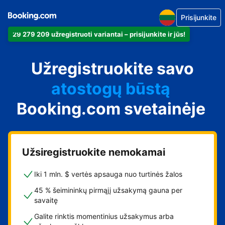
Prisijunkite
29 279 209 užregistruoti variantai – prisijunkite ir jūs!
apartamentus
Užregistruokite savo
viešbutį
atostogų būstą
Booking.com svetainėje
svečių namus
nakvynės su pusryčiais
namus
Užsiregistruokite nemokamai
Iki 1 mln. $ vertės apsauga nuo turtinės žalos
45 % šeimininkų pirmąjį užsakymą gauna per
savaitę
Galite rinktis momentinius užsakymus arba