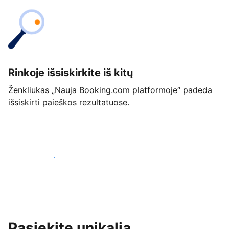
Rinkoje išsiskirkite iš kitų
Ženkliukas „Nauja Booking.com platformoje“ padeda
išsiskirti paieškos rezultatuose.
Pradėti jau šiandien
Pasiekite unikalią