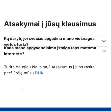
Atsakymai į jūsų klausimus
Ką daryti, jei svečias apgadina mano viešnagės
vietos turtą?
Kada mano apgyvendinimo įstaiga taps matoma
internete?
Turite daugiau klausimų? Atsakymus į juos rasite
peržiūrėję mūsų
DUK
Priimti svečius