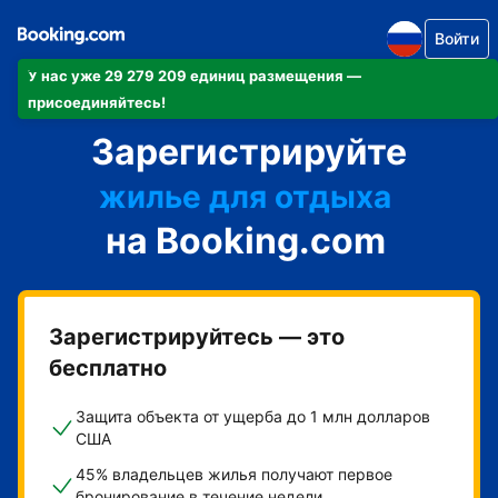
Войти
У нас уже 29 279 209 единиц размещения —
апартаменты/квартиру
присоединяйтесь!
Зарегистрируйте
отель
жилье для отдыха
на Booking.com
гостевой дом
мини-отель
Зарегистрируйтесь — это
бесплатно
Защита объекта от ущерба до 1 млн долларов
США
45% владельцев жилья получают первое
бронирование в течение недели