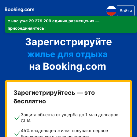
Войти
У нас уже 29 279 209 единиц размещения —
апартаменты/квартиру
присоединяйтесь!
Зарегистрируйте
отель
жилье для отдыха
на Booking.com
гостевой дом
мини-отель
Зарегистрируйтесь — это
бесплатно
Защита объекта от ущерба до 1 млн долларов
США
45% владельцев жилья получают первое
бронирование в течение недели