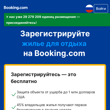
Войти
У нас уже 29 279 209 единиц размещения —
апартаменты/квартиру
присоединяйтесь!
Зарегистрируйте
отель
жилье для отдыха
на Booking.com
гостевой дом
мини-отель
Зарегистрируйтесь — это
бесплатно
Защита объекта от ущерба до 1 млн долларов
США
45% владельцев жилья получают первое
бронирование в течение недели