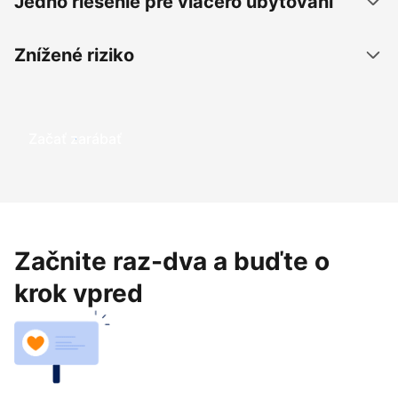
Jedno riešenie pre viacero ubytovaní
Znížené riziko
Začať zarábať
Začnite raz-dva a buďte o
krok vpred