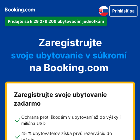
Prihlásiť sa
Pridajte sa k 29 279 209 ubytovacím jednotkám
svoj apartmán
Zaregistrujte
svoj hotel
svoje ubytovanie v súkromí
na Booking.com
svoj penzión
svoje bed and breakfast
Zaregistrujte svoje ubytovanie
zadarmo
Ochrana proti škodám v ubytovaní až do výšky 1
milióna USD
45 % ubytovateľov získa prvú rezerváciu do
týždňa