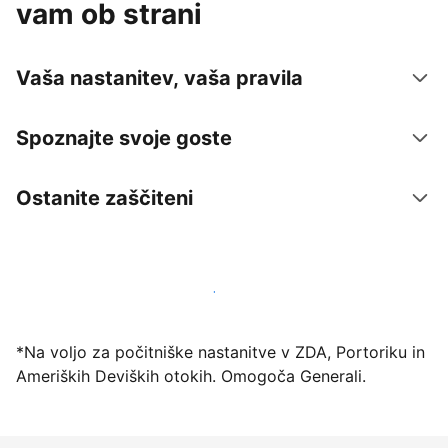
vam ob strani
Vaša nastanitev, vaša pravila
Spoznajte svoje goste
Ostanite zaščiteni
Danes ponudite nastanitev prek naše platforme
*Na voljo za počitniške nastanitve v ZDA, Portoriku in
Ameriških Deviških otokih. Omogoča Generali.