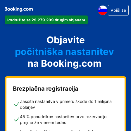
Vpiši se
Pridružite se 29.279.209 drugim objavam
svoj apartma
svoj hotel
Objavite
počitniška nastanitev
na Booking.com
svoje gostišče
svoj B&B
Brezplačna registracija
Zaščita nastanitve v primeru škode do 1 milijona
dolarjev
45 % ponudnikov nastanitev prvo rezervacijo
prejme že v enem tednu