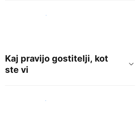
Pridobite nove goste še danes
Kaj pravijo gostitelji, kot
ste vi
Pridruži se drugim gostiteljem