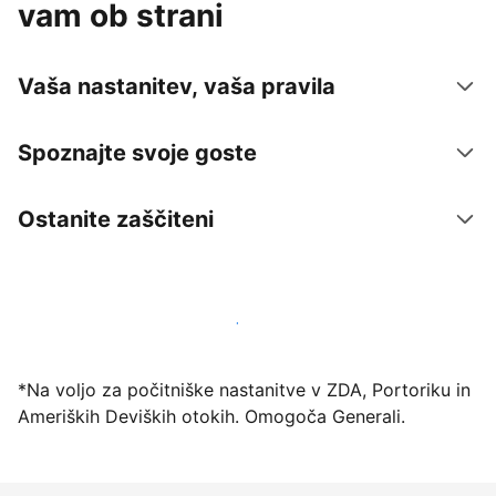
vam ob strani
Vaša nastanitev, vaša pravila
Spoznajte svoje goste
Ostanite zaščiteni
Danes ponudite nastanitev prek naše platforme
*Na voljo za počitniške nastanitve v ZDA, Portoriku in
Ameriških Deviških otokih. Omogoča Generali.