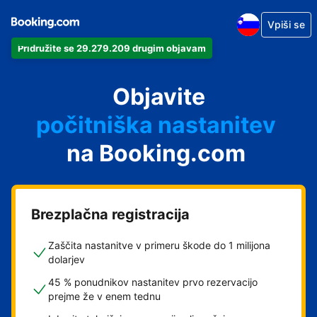
Vpiši se
Pridružite se 29.279.209 drugim objavam
svoj apartma
svoj hotel
Objavite
počitniška nastanitev
na Booking.com
svoje gostišče
svoj B&B
Brezplačna registracija
Zaščita nastanitve v primeru škode do 1 milijona
dolarjev
45 % ponudnikov nastanitev prvo rezervacijo
prejme že v enem tednu