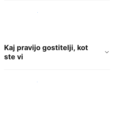
Pridobite nove goste še danes
Kaj pravijo gostitelji, kot
ste vi
Pridruži se drugim gostiteljem