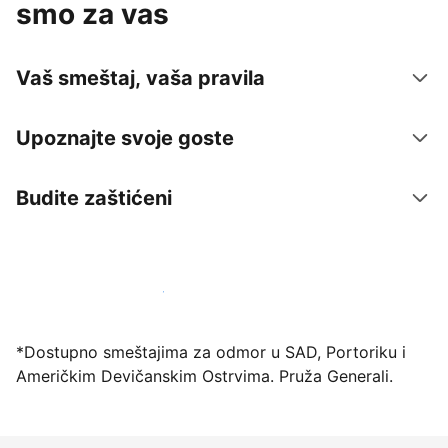
smo za vas
Vaš smeštaj, vaša pravila
Upoznajte svoje goste
Budite zaštićeni
Registrujte svoj objekat već danas
*Dostupno smeštajima za odmor u SAD, Portoriku i
Američkim Devičanskim Ostrvima. Pruža Generali.