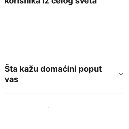
korisnika iz celog sveta
Privucite nove goste već danas
Šta kažu domaćini poput
vas
Pridružite se domaćinima poput vas