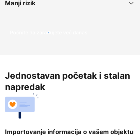
Manji rizik
Počnite da zarađujete već danas
Jednostavan početak i stalan
napredak
Importovanje informacija o vašem objektu