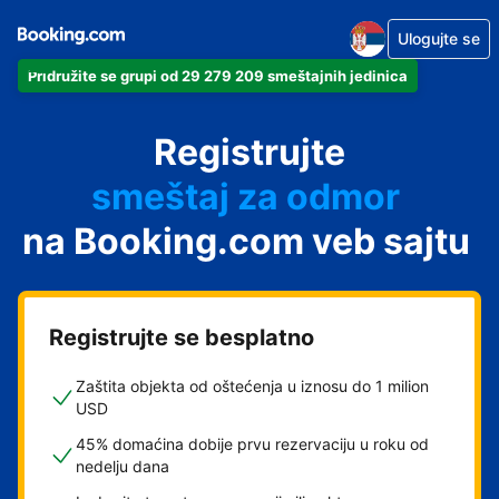
Ulogujte se
Pridružite se grupi od 29 279 209 smeštajnih jedinica
apartman
Registrujte
hotel
smeštaj za odmor
na Booking.com veb sajtu
pansion
hostel
Registrujte se besplatno
Zaštita objekta od oštećenja u iznosu do 1 milion
USD
45% domaćina dobije prvu rezervaciju u roku od
nedelju dana