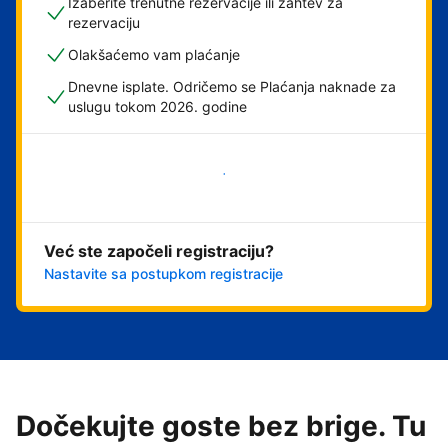
Izaberite trenutne rezervacije ili zahtev za
rezervaciju
Olakšaćemo vam plaćanje
Dnevne isplate. Odričemo se Plaćanja naknade za
uslugu tokom 2026. godine
Počnite odmah
Već ste započeli registraciju?
Nastavite sa postupkom registracije
Dočekujte goste bez brige. Tu