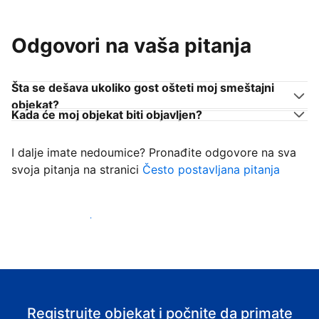
Odgovori na vaša pitanja
Šta se dešava ukoliko gost ošteti moj smeštajni
objekat?
Kada će moj objekat biti objavljen?
I dalje imate nedoumice? Pronađite odgovore na sva
svoja pitanja na stranici
Često postavljana pitanja
Počnite da primate goste
Registrujte objekat i počnite da primate