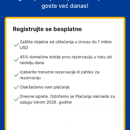
goste već danas!
Registrujte se besplatno
Zaštita objekta od oštećenja u iznosu do 1 milion
USD
45% domaćina dobije prvu rezervaciju u roku od
nedelju dana
Izaberite trenutne rezervacije ili zahtev za
rezervaciju
Olakšaćemo vam plaćanje
Dnevne isplate. Odričemo se Plaćanja naknade za
uslugu tokom 2026. godine
Počnite odmah