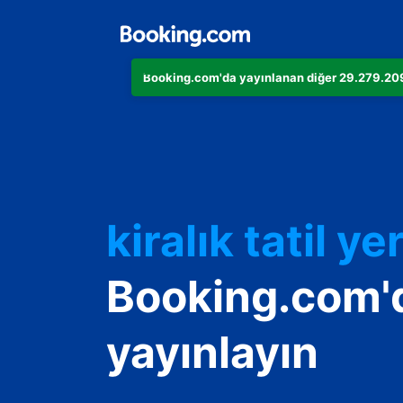
Booking.com'da yayınlanan diğer 29.279.209 
Dairenizi
Otelinizi
kiralık tatil yer
Konukevinizi
Booking.com'
Oda ve kahvalt
yayınlayın