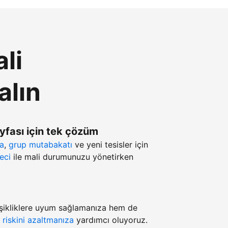
li
alın
ayfası için tek çözüm
ma
,
grup mutabakatı
ve yeni tesisler için
eci
ile mali durumunuzu yönetirken
şikliklere uyum sağlamanıza hem de
z
riskini azaltmanıza
yardımcı oluyoruz.