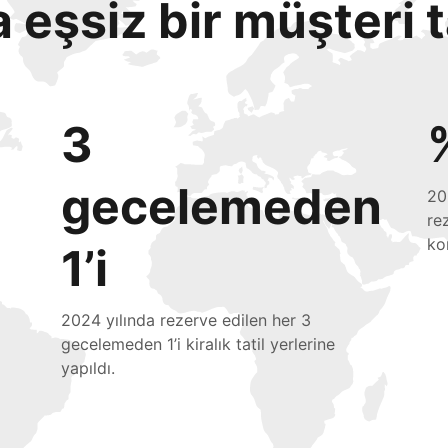
eşsiz bir müşteri 
3
gecelemeden
20
re
ko
1’i
2024 yılında rezerve edilen her 3
gecelemeden 1’i kiralık tatil yerlerine
yapıldı.