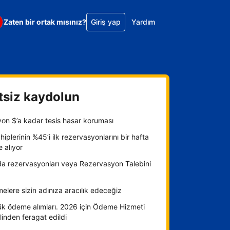
Zaten bir ortak mısınız?
Giriş yap
Yardım
tsiz kaydolun
yon $’a kadar tesis hasar koruması
hiplerinin %45’i ilk rezervasyonlarını bir hafta
e alıyor
da rezervasyonları veya Rezervasyon Talebini
lere sizin adınıza aracılık edeceğiz
ük ödeme alımları. 2026 için Ödeme Hizmeti
inden feragat edildi