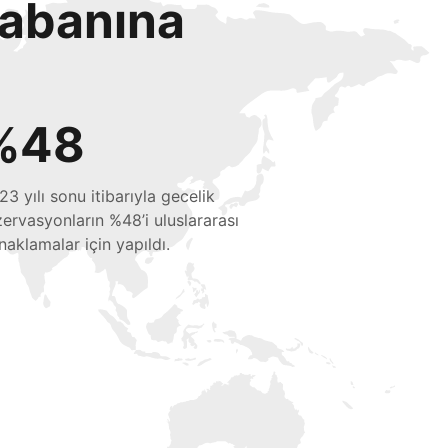
tabanına
%48
23 yılı sonu itibarıyla gecelik
zervasyonların %48’i uluslararası
naklamalar için yapıldı.