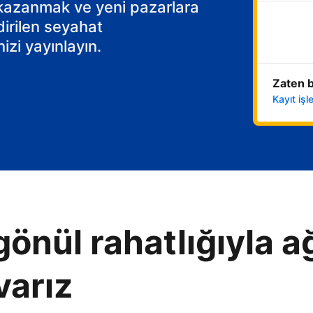
 kazanmak ve yeni pazarlara
dirilen seyahat
izi yayınlayın.
Zaten b
Kayıt iş
gönül rahatlığıyla ağ
varız