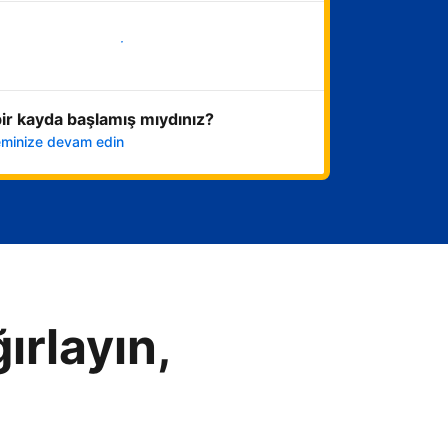
Hemen başla
ir kayda başlamış mıydınız?
leminize devam edin
ırlayın,