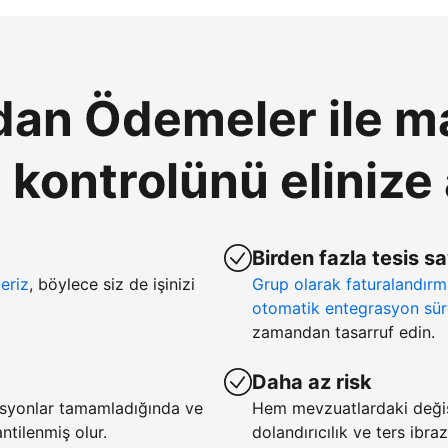
an Ödemeler ile ma
ontrolünü elinize 
Birden fazla tesis s
eriz
, böylece siz de işinizi
Grup olarak faturalandır
otomatik entegrasyon sür
zamandan tasarruf edin.
Daha az risk
asyonlar tamamladığında ve
Hem mevzuatlardaki deği
tilenmiş olur.
dolandırıcılık ve ters ibra