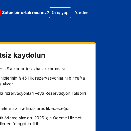
Zaten bir ortak mısınız?
Giriş yap
Yardım
tsiz kaydolun
yon $’a kadar tesis hasar koruması
hiplerinin %45’i ilk rezervasyonlarını bir hafta
e alıyor
da rezervasyonları veya Rezervasyon Talebini
lere sizin adınıza aracılık edeceğiz
ük ödeme alımları. 2026 için Ödeme Hizmeti
inden feragat edildi