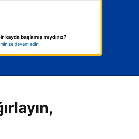
Hemen başla
ir kayda başlamış mıydınız?
leminize devam edin
ırlayın,