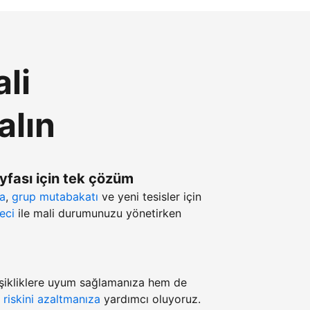
li
alın
ayfası için tek çözüm
ma
,
grup mutabakatı
ve yeni tesisler için
eci
ile mali durumunuzu yönetirken
şikliklere uyum sağlamanıza hem de
z
riskini azaltmanıza
yardımcı oluyoruz.