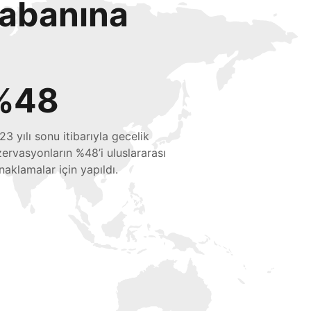
tabanına
%48
23 yılı sonu itibarıyla gecelik
zervasyonların %48’i uluslararası
naklamalar için yapıldı.