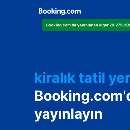
Booking.com'da yayınlanan diğer 29.279.209 
Dairenizi
Otelinizi
kiralık tatil yer
Konukevinizi
Booking.com'
Oda ve kahvalt
yayınlayın