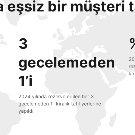
eşsiz bir müşteri 
3
gecelemeden
20
re
ko
1’i
2024 yılında rezerve edilen her 3
gecelemeden 1’i kiralık tatil yerlerine
yapıldı.