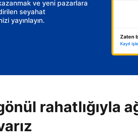
 kazanmak ve yeni pazarlara
dirilen seyahat
izi yayınlayın.
Zaten b
Kayıt iş
gönül rahatlığıyla ağ
varız