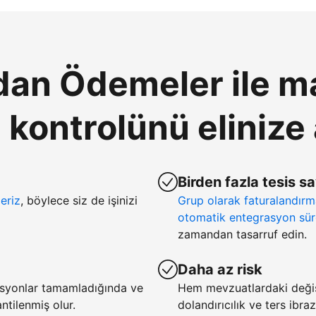
an Ödemeler ile ma
ontrolünü elinize 
Birden fazla tesis s
eriz
, böylece siz de işinizi
Grup olarak faturalandır
otomatik entegrasyon sür
zamandan tasarruf edin.
Daha az risk
asyonlar tamamladığında ve
Hem mevzuatlardaki deği
tilenmiş olur.
dolandırıcılık ve ters ibra