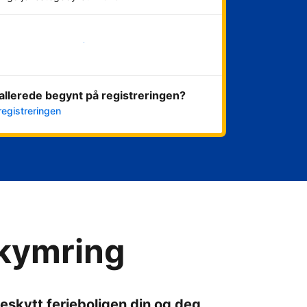
Kom i gang nå
allerede begynt på registreringen?
registreringen
ekymring
eskytt ferieboligen din og deg