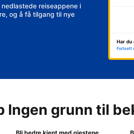
 nedlastede reiseappene i
, og å få tilgang til nye
Har du 
Fortsett 
p Ingen grunn til b
Bli bedre kjent med gjestene
B