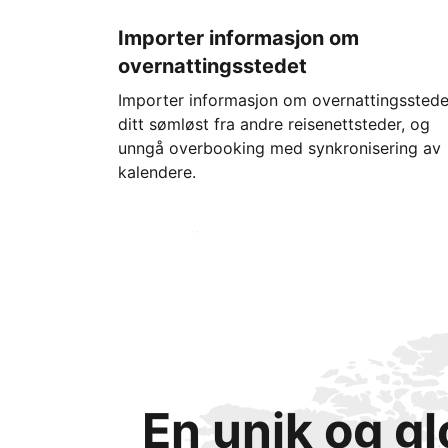
Importer informasjon om
overnattingsstedet
Importer informasjon om overnattingsstede
ditt sømløst fra andre reisenettsteder, og
unngå overbooking med synkronisering av
kalendere.
Kom i gang i dag
En unik og g