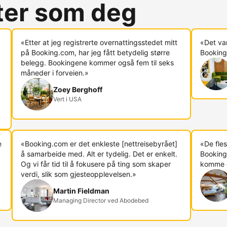
rter som deg
«Etter at jeg registrerte overnattingsstedet mitt
«Det va
på Booking.com, har jeg fått betydelig større
Booking.
belegg. Bookingene kommer også fem til seks
måneder i forveien.»
Zoey Berghoff
Vert i USA
e
«Booking.com er det enkleste [nettreisebyrået]
«De fles
å samarbeide med. Alt er tydelig. Det er enkelt.
Booking
Og vi får tid til å fokusere på ting som skaper
komme di
verdi, slik som gjesteopplevelsen.»
Martin Fieldman
Managing Director ved Abodebed