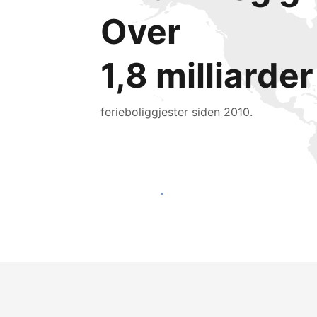
Over
1,8 milliarder
ferieboliggjester siden 2010.
Nå ut til nye gjester i dag