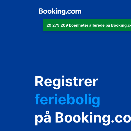
29 279 209 boenheter allerede på Booking.co
leiligheten di
Registrer
hotellet ditt
feriebolig
gjestgiveriet d
på Booking.c