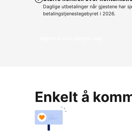
Daglige utbetalinger når gjestene har sje
betalingstjenestegebyret i 2026.
Begynn å tjene penger i dag
Enkelt å komme