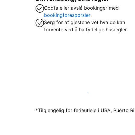
Godta eller avslå bookinger med
bookingforespørsler
.
Sørg for at gjestene vet hva de kan
forvente ved å ha tydelige husregler.
Lei ut ferieboligen din gjennom oss i dag
*Tilgjengelig for ferieutleie i USA, Puerto