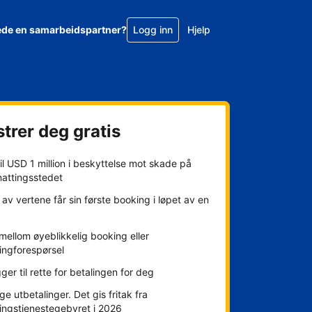
ede en samarbeidspartner?
Logg inn
Hjelp
trer deg gratis
l USD 1 million i beskyttelse mot skade på
nattingsstedet
av vertene får sin første booking i løpet av en
mellom øyeblikkelig booking eller
ingforespørsel
gger til rette for betalingen for deg
ge utbetalinger. Det gis fritak fra
ingstjenestegebyret i 2026