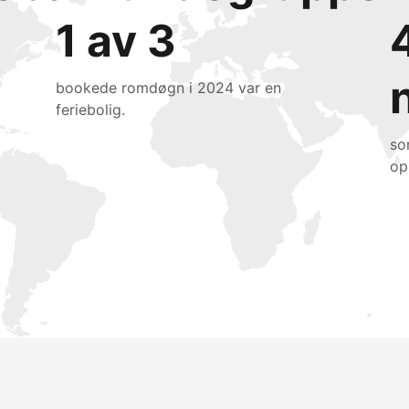
1 av 3
bookede romdøgn i 2024 var en
feriebolig.
so
op