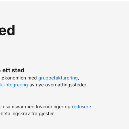
med
 ett sted
ere økonomien med
gruppefakturering
,
-
k integrering
av nye overnattingssteder.
e i samsvar med lovendringer og
redusere
betalingskrav fra gjester.