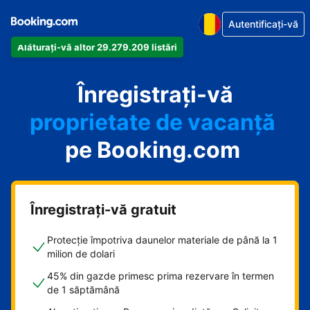
Autentificați-vă
Alăturați-vă altor 29.279.209 listări
apartamentul
Înregistrați-vă
hotelul
proprietate de vacanță
pe Booking.com
pensiunea
B&B-ul
Înregistrați-vă gratuit
Protecție împotriva daunelor materiale de până la 1
milion de dolari
45% din gazde primesc prima rezervare în termen
de 1 săptămână