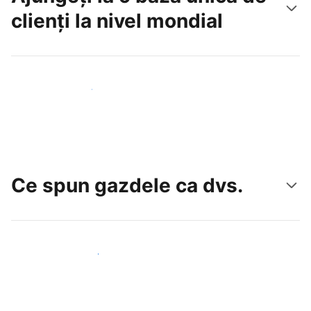
clienți la nivel mondial
Atrageți noi oaspeți astăzi
Ce spun gazdele ca dvs.
Alăturați-vă gazdelor ca dvs.