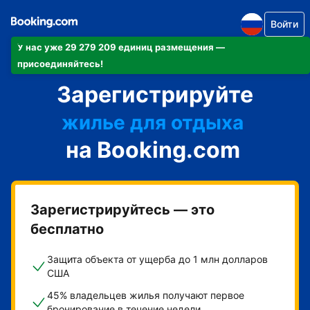
Войти
У нас уже 29 279 209 единиц размещения —
апартаменты/квартиру
присоединяйтесь!
Зарегистрируйте
отель
жилье для отдыха
на Booking.com
гостевой дом
мини-отель
Зарегистрируйтесь — это
бесплатно
Защита объекта от ущерба до 1 млн долларов
США
45% владельцев жилья получают первое
бронирование в течение недели