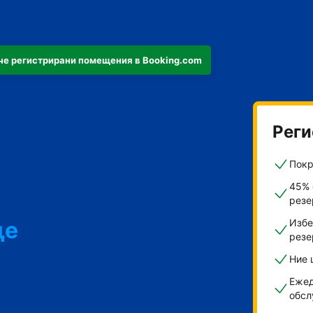
че регистрирани помещения в Booking.com
Реги
Покр
45% 
резе
ще
Избе
резе
Ние 
ти
Ежед
обсл