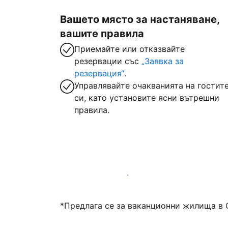
Вашето място за настаняване,
вашите правила
Приемайте или отказвайте
резервации със
„Заявка за
резервация“
.
Управлявайте очакванията на гостит
си, като установите ясни вътрешни
правила.
Посрещайте гости с нас днес
*Предлага се за ваканционни жилища в 