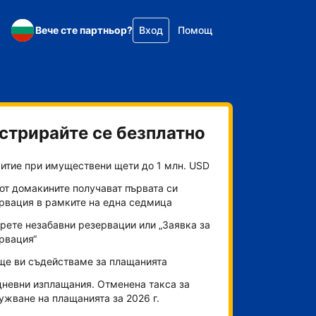
Вече сте партньор?
Вход
Помощ
стрирайте се безплатно
итие при имуществени щети до 1 млн. USD
от домакините получават първата си
рвация в рамките на една седмица
рете незабавни резервации или „Заявка за
рвация“
ще ви съдействаме за плащанията
невни изплащания. Отменена такса за
ужване на плащанията за 2026 г.