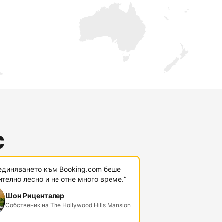
с
единяването към Booking.com беше
телно лесно и не отне много време.“
Шон Риценталер
Собственик на The Hollywood Hills Mansion