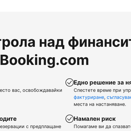
рола над финансит
 Booking.com
Едно решение за н
есто вас, освобождавайки
Спестете време при уп
фактуриране
,
съгласува
места на настаняване.
ходите
Намален риск
 резервации с предплащане
Помагаме ви да спазват