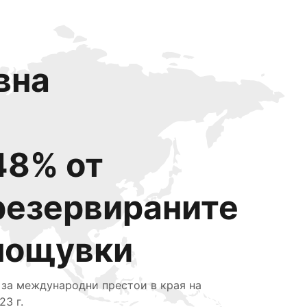
вна
48% от
резервираните
нощувки
 за международни престои в края на
23 г.