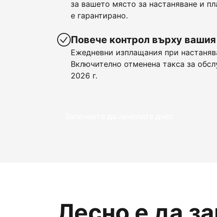
за вашето място за настаняване и пл
е гарантирано.
Повече контрол върху вашия
Ежедневни изплащания при настанява
Включително отменена такса за обсл
2026 г.
Започнете да печелите днес
Лесно е да з