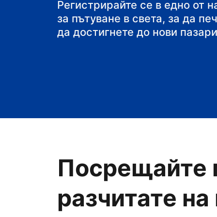
своя пансион със з
Регистрирайте се в едно от 
за пътуване в света, за да пе
да достигнете до нови пазари
Посрещайте 
разчитате на