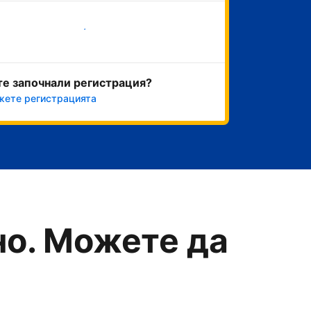
Начало
те започнали регистрация?
ете регистрацията
о. Можете да