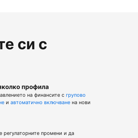
е си с
яколко профила
равлението на финансите с
групово
не
и
автоматично включване
на нови
е регулаторните промени и да