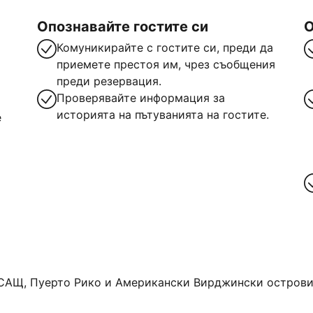
Опознавайте гостите си
О
Комуникирайте с гостите си, преди да
приемете престоя им, чрез съобщения
преди резервация.
Проверявайте информация за
историята на пътуванията на гостите.
е
САЩ, Пуерто Рико и Американски Вирджински острови. 