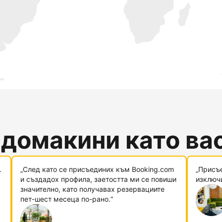
 домакини като ва
.
„След като се присъединих към Booking.com
„Присъ
и създадох профила, заетостта ми се повиши
изключи
значително, като получавах резервациите
пет-шест месеца по-рано.“