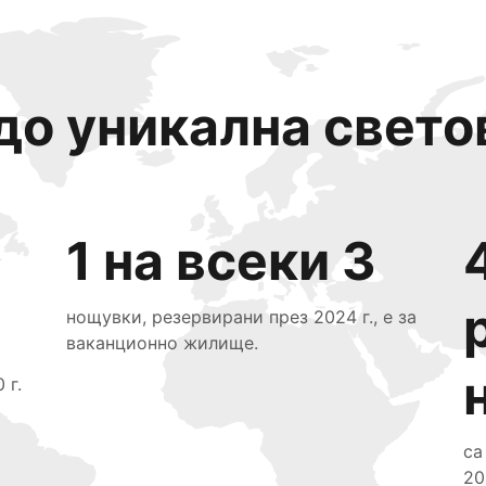
до уникална свето
1 на всеки 3
нощувки, резервирани през 2024 г., е за
ваканционно жилище.
 г.
са
20