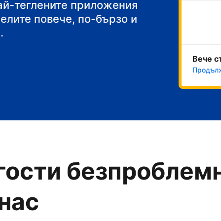
акуска
най-теглените приложения
челите повече, по-бързо и
.
Вече с
Продълж
гости безпроблемн
 нас