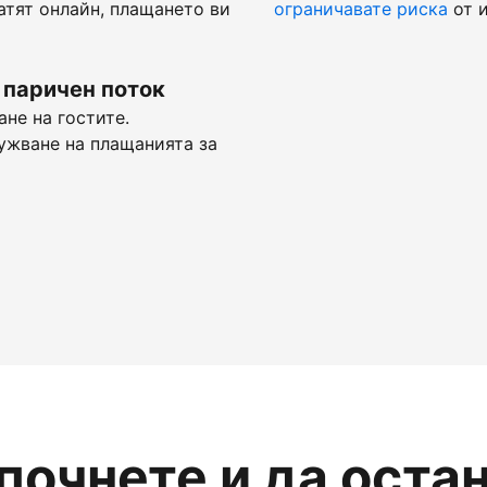
атят онлайн, плащането ви
ограничавате риска
от и
 паричен поток
не на гостите.
ужване на плащанията за
апочнете и да оста