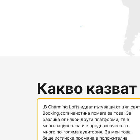
Достигнете до нови гости днес
Какво казват
„В Charming Lofts идват пътуващи от цял свят
Booking.com наистина помага за това. За
разлика от някои други платформи, тя е
многонационална и е предназначена за
много по-голяма аудитория. За мен това
беше истинска промяна в положителна