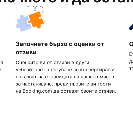
Започнете бързо с оценки от
О
отзиви
Е
д
ия
Оценките ви от отзиви в други
т
и
уебсайтове за пътуване се конвертират и
показват на страницата на вашето място
за настаняване, преди първите ви гости
на Booking.com да оставят своите отзиви.