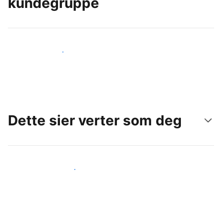
kundegruppe
Nå ut til nye gjester i dag
Dette sier verter som deg
Gjør som andre verter som deg