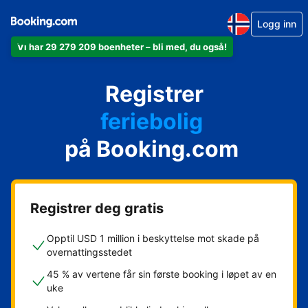
Logg inn
Vi har 29 279 209 boenheter – bli med, du også!
leiligheten din
hotellet ditt
Registrer
feriebolig
gjestgiveriet ditt
på Booking.com
rorbua di
Registrer deg gratis
Opptil USD 1 million i beskyttelse mot skade på
overnattingsstedet
45 % av vertene får sin første booking i løpet av en
uke