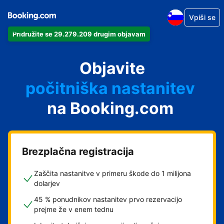
Vpiši se
Pridružite se 29.279.209 drugim objavam
svoj apartma
svoj hotel
Objavite
počitniška nastanitev
na Booking.com
svoje gostišče
svoj B&B
Brezplačna registracija
Zaščita nastanitve v primeru škode do 1 milijona
dolarjev
45 % ponudnikov nastanitev prvo rezervacijo
prejme že v enem tednu