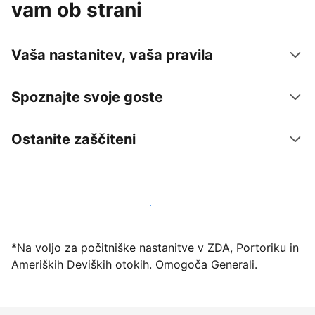
vam ob strani
Vaša nastanitev, vaša pravila
Spoznajte svoje goste
Ostanite zaščiteni
Danes ponudite nastanitev prek naše platforme
*Na voljo za počitniške nastanitve v ZDA, Portoriku in
Ameriških Deviških otokih. Omogoča Generali.