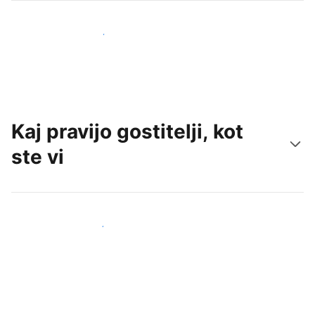
Pridobite nove goste še danes
Kaj pravijo gostitelji, kot
ste vi
Pridruži se drugim gostiteljem