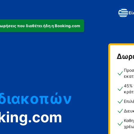
Εί
αχωρήσεις που διαθέτει ήδη η Booking.com
Δωρ
ά
Προσ
ο
εκατ
45% 
κράτ
 διακοπών
Επιλ
king.com
Διευ
Καθη
χρέω