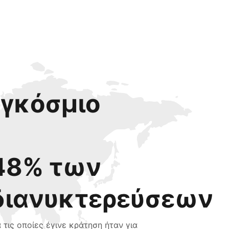
αγκόσμιο
48% των
διανυκτερεύσεων
α τις οποίες έγινε κράτηση ήταν για