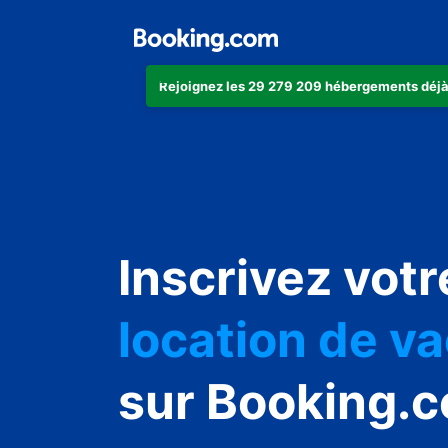
Rejoignez les 29 279 209 hébergements déjà
appartement
Inscrivez votr
hôtel
location de v
auberge de j
sur Booking.