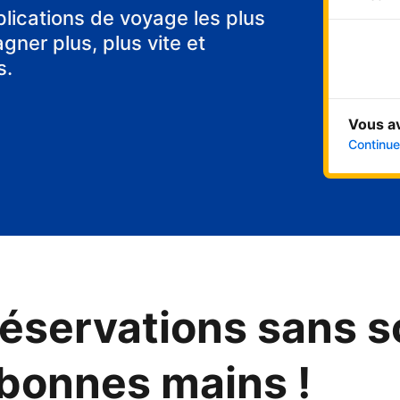
tes
plications de voyage les plus
ner plus, plus vite et
s.
Vous a
Continuer
éservations sans s
 bonnes mains !