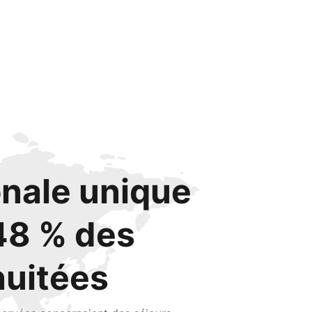
onale unique
48 % des
nuitées