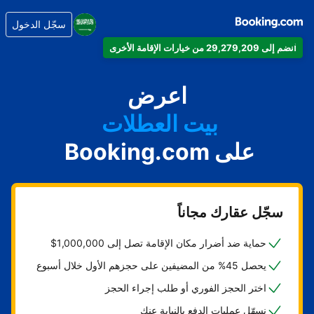
سجّل الدخول
انضم إلى 29,279,209 من خيارات الإقامة الأخرى
شقتك
فندقك
اعرض
بيت العطلات
على Booking.com
شقتك الفندقية
منتجعك
سجّل عقارك مجاناً
حماية ضد أضرار مكان الإقامة تصل إلى 1,000,000$
يحصل 45% من المضيفين على حجزهم الأول خلال أسبوع
اختر الحجز الفوري أو طلب إجراء الحجز
نسهّل عمليات الدفع بالنيابة عنك