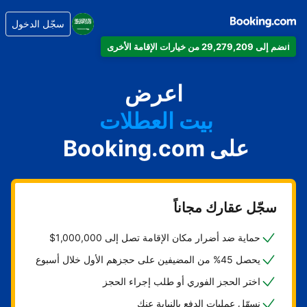
سجّل الدخول
انضم إلى 29,279,209 من خيارات الإقامة الأخرى
شقتك
فندقك
اعرض
بيت العطلات
على Booking.com
شقتك الفندقية
منتجعك
سجّل عقارك مجاناً
حماية ضد أضرار مكان الإقامة تصل إلى 1,000,000$
يحصل 45% من المضيفين على حجزهم الأول خلال أسبوع
اختر الحجز الفوري أو طلب إجراء الحجز
نسهّل عمليات الدفع بالنيابة عنك