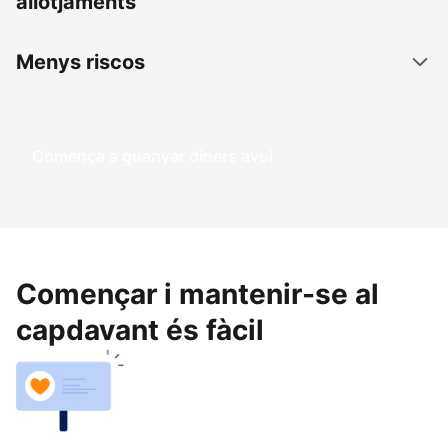
allotjaments
Menys riscos
Comença a guanyar diners avui
Començar i mantenir-se al
capdavant és fàcil