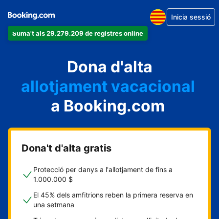
Inicia sessió
Suma't als 29.279.209 de registres online
un apartament
Dona d'alta
un hotel
allotjament vacacional
a Booking.com
un hostal
una casa rural
Dona't d'alta gratis
Protecció per danys a l'allotjament de fins a
1.000.000 $
El 45% dels amfitrions reben la primera reserva en
una setmana