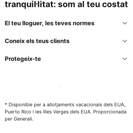
tranquil·litat: som al teu costat
El teu lloguer, les teves normes
Coneix els teus clients
Protegeix-te
Lloga l'allotjament amb nosaltres avui mateix
* Disponible per a allotjaments vacacionals dels EUA,
Puerto Rico i les Illes Verges dels EUA. Proporcionada
per Generali.