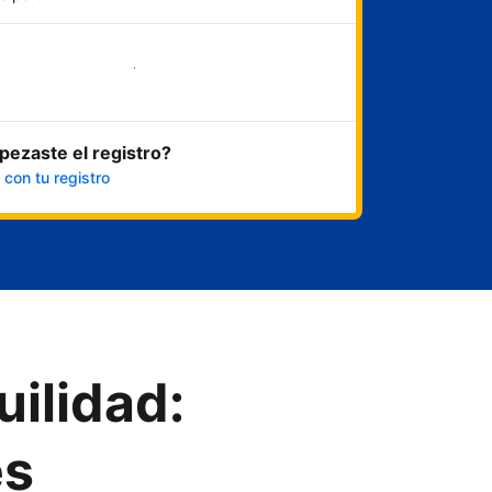
Empezar ahora
ezaste el registro?
 con tu registro
uilidad:
es