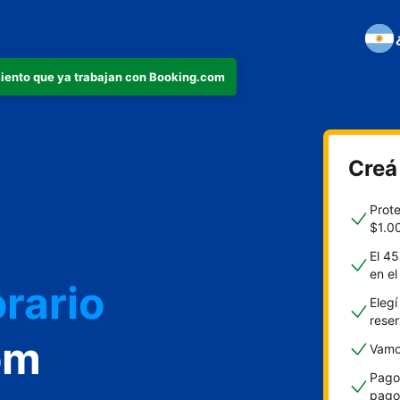
iento que ya trabajan con Booking.com
Creá
o
Prot
$1.0
El 45
en e
rario
Elegí
rese
om
Vamos
Pagos
pago