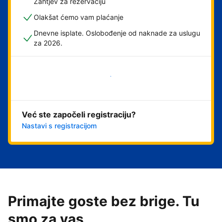
Zahtjev za rezervaciju
Olakšat ćemo vam plaćanje
Dnevne isplate. Oslobođenje od naknade za uslugu
za 2026.
Započni odmah
Već ste započeli registraciju?
Nastavi s registracijom
Primajte goste bez brige. Tu
smo za vas