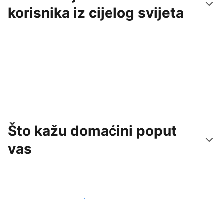
korisnika iz cijelog svijeta
Doprite do novih gostiju već danas
Što kažu domaćini poput
vas
Pridružite se domaćinima poput vas