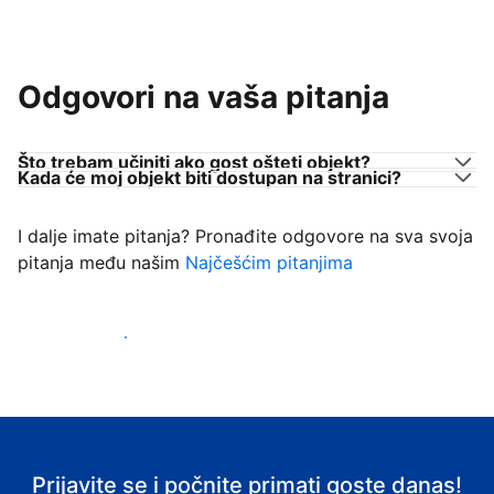
Odgovori na vaša pitanja
Što trebam učiniti ako gost ošteti objekt?
Kada će moj objekt biti dostupan na stranici?
I dalje imate pitanja? Pronađite odgovore na sva svoja
pitanja među našim
Najčešćim pitanjima
Počnite primati goste
Prijavite se i počnite primati goste danas!