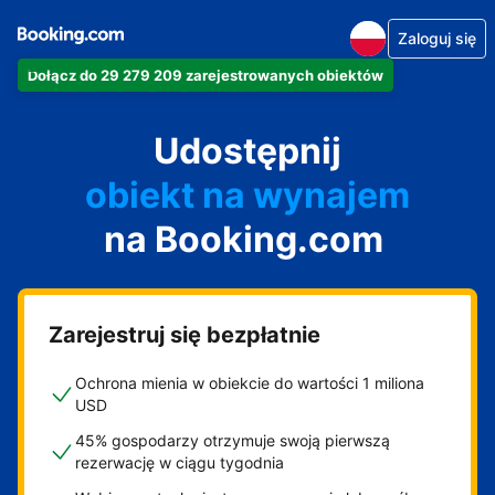
Zaloguj się
Dołącz do 29 279 209 zarejestrowanych obiektów
apartament
Udostępnij
hotel
obiekt na wynajem
na Booking.com
wakacyjny
pensjonat
obiekt B&B
Zarejestruj się bezpłatnie
Ochrona mienia w obiekcie do wartości 1 miliona
USD
45% gospodarzy otrzymuje swoją pierwszą
rezerwację w ciągu tygodnia