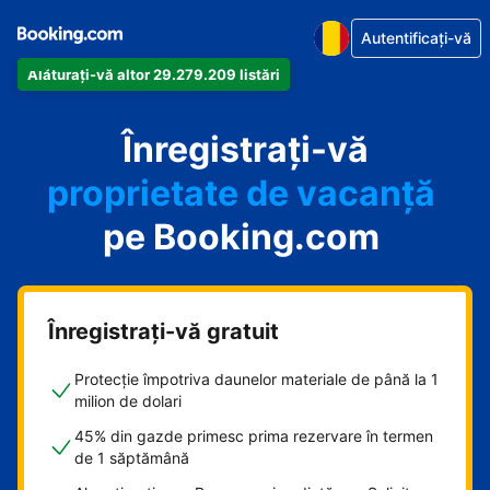
Autentificați-vă
Alăturați-vă altor 29.279.209 listări
apartamentul
Înregistrați-vă
hotelul
proprietate de vacanță
pe Booking.com
pensiunea
B&B-ul
Înregistrați-vă gratuit
Protecție împotriva daunelor materiale de până la 1
milion de dolari
45% din gazde primesc prima rezervare în termen
de 1 săptămână