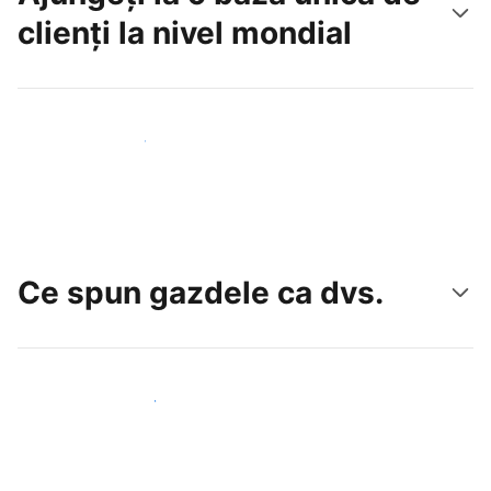
clienți la nivel mondial
Atrageți noi oaspeți astăzi
Ce spun gazdele ca dvs.
Alăturați-vă gazdelor ca dvs.