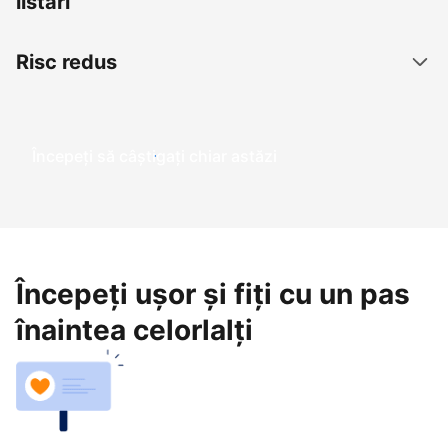
listări
Risc redus
Începeți să câștigați chiar astăzi
Începeți ușor și fiți cu un pas
înaintea celorlalți