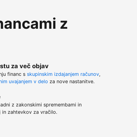
inancami z
stu za več objav
anju financ s
skupinskim izdajanjem računov
,
im uvajanjem v delo
za nove nastanitve.
e
adni z zakonskimi spremembami in
j in zahtevkov za vračilo.