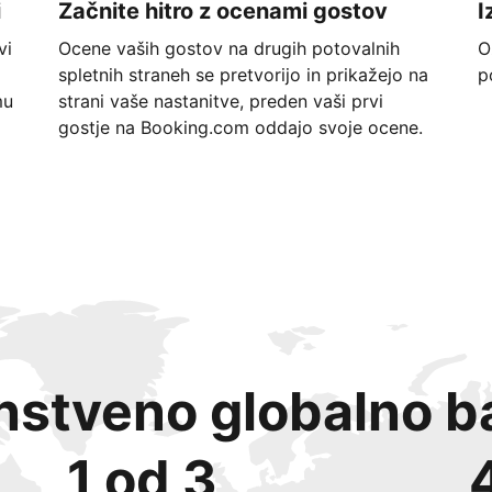
i
Začnite hitro z ocenami gostov
I
vi
Ocene vaših gostov na drugih potovalnih
O
spletnih straneh se pretvorijo in prikažejo na
p
mu
strani vaše nastanitve, preden vaši prvi
gostje na Booking.com oddajo svoje ocene.
instveno globalno b
1 od 3