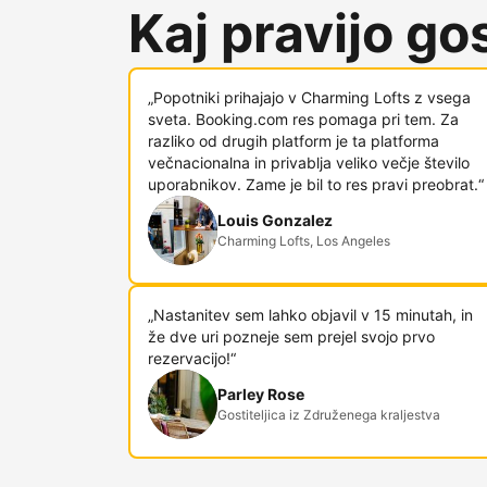
Kaj pravijo gost
„Popotniki prihajajo v Charming Lofts z vsega
sveta. Booking.com res pomaga pri tem. Za
razliko od drugih platform je ta platforma
večnacionalna in privablja veliko večje število
uporabnikov. Zame je bil to res pravi preobrat.“
Louis Gonzalez
Charming Lofts, Los Angeles
„Nastanitev sem lahko objavil v 15 minutah, in
že dve uri pozneje sem prejel svojo prvo
rezervacijo!“
Parley Rose
Gostiteljica iz Združenega kraljestva