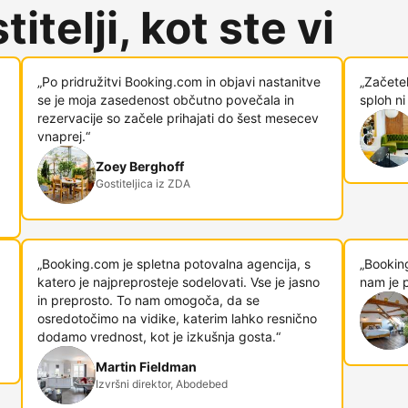
itelji, kot ste vi
„Po pridružitvi Booking.com in objavi nastanitve
„Začetek
se je moja zasedenost občutno povečala in
sploh ni
rezervacije so začele prihajati do šest mesecev
vnaprej.“
Zoey Berghoff
Gostiteljica iz ZDA
„Booking.com je spletna potovalna agencija, s
„Booking
katero je najpreprosteje sodelovati. Vse je jasno
nam je p
in preprosto. To nam omogoča, da se
osredotočimo na vidike, katerim lahko resnično
dodamo vrednost, kot je izkušnja gosta.“
Martin Fieldman
Izvršni direktor, Abodebed