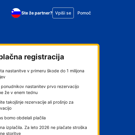
Ste že partner?
Vpiši se
Pomoč
plačna registracija
ta nastanitve v primeru škode do 1 milijona
jev
 ponudnikov nastanitev prvo rezervacijo
me že v enem tednu
ite takojšnje rezervacije ali prošnjo za
vacijo
s bomo obdelali plačila
a izplačila. Za leto 2026 ne plačate stroška
lne storitve