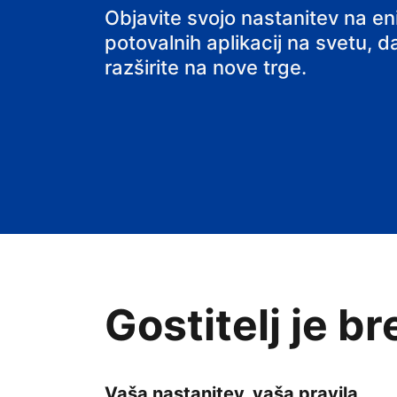
svoj B&B
Objavite svojo nastanitev na e
potovalnih aplikacij na svetu, da
razširite na nove trge.
Gostitelj je b
Vaša nastanitev, vaša pravila