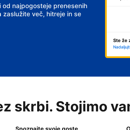
ni od najpogosteje prenesenih
 zaslužite več, hitreje in se
Ste že 
Nadaljujt
rez skrbi. Stojimo v
Spoznajte svoje goste
O