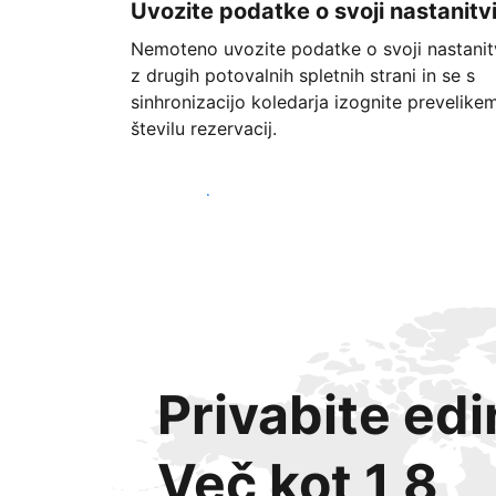
Uvozite podatke o svoji nastanitv
Nemoteno uvozite podatke o svoji nastanit
z drugih potovalnih spletnih strani in se s
sinhronizacijo koledarja izognite prevelike
številu rezervacij.
Začnite danes
Privabite ed
Več kot 1,8