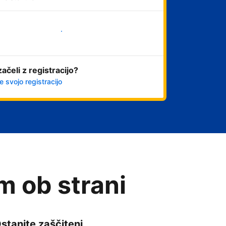
Začni
začeli z registracijo?
e svojo registracijo
am ob strani
stanite zaščiteni