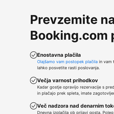
Prevzemite na
Booking.com p
Enostavna plačila
Olajšamo vam postopek plačila
in vam t
lahko posvetite rasti poslovanja.
Večja varnost prihodkov
Kadar gostje opravijo rezervacije s pre
in plačajo prek spleta, imate zagotovlje
Več nadzora nad denarnim to
Dnevna izplačila ob prijavi gosta. Poleg