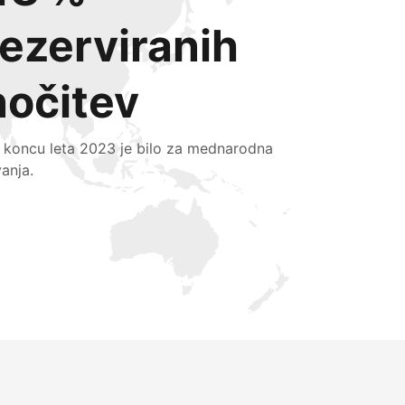
rezerviranih
nočitev
 koncu leta 2023 je bilo za mednarodna
vanja.