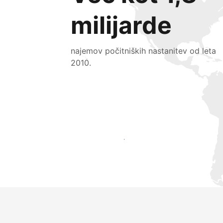
milijarde
najemov počitniških nastanitev od leta
2010.
Pridobite nove goste še danes