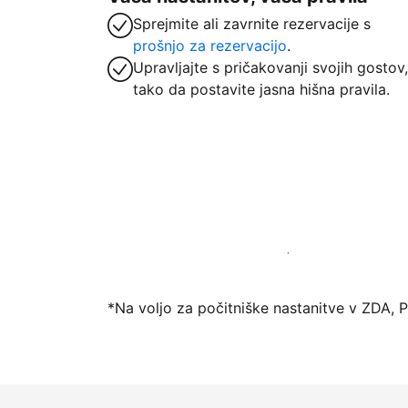
Sprejmite ali zavrnite rezervacije s
prošnjo za rezervacijo
.
Upravljajte s pričakovanji svojih gostov,
tako da postavite jasna hišna pravila.
Danes ponudite nastanitev prek naše pl
*Na voljo za počitniške nastanitve v ZDA, 