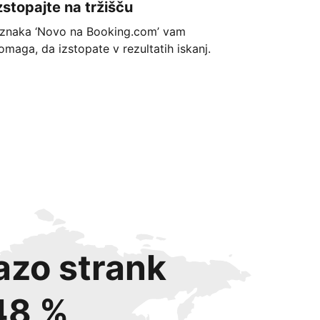
zstopajte na tržišču
znaka ‘Novo na Booking.com’ vam
omaga, da izstopate v rezultatih iskanj.
azo strank
48 %