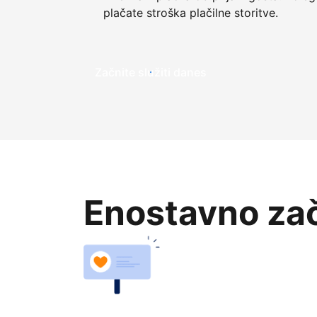
plačate stroška plačilne storitve.
Začnite služiti danes
Enostavno zač