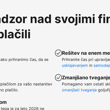
dzor nad svojimi f
lačili
Rešitev na enem me
ako prihranimo čas, da se
Prihranite čas pri upravlj
usklajevanjem
in
samodejn
Zmanjšano tveganj
dplačilom za vašo nastanitev
Pomagamo vam ostati skl
no plačilo.
zmanjšati tveganje
goljufi
kom
 tega je za leto 2026 ne