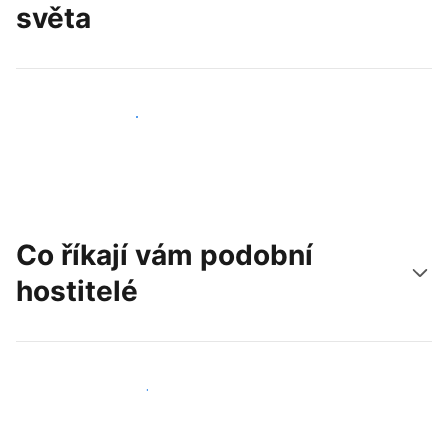
světa
Oslovit nové hosty už dnes
Co říkají vám podobní
hostitelé
Připojit se k dalším hostitelům