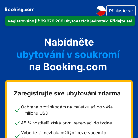
Přihlaste se
Registrováno již 29 279 209 ubytovacích jednotek. Přidejte se!
svůj byt
Nabídněte
svůj hotel
ubytování v soukromí
na Booking.com
svůj penzion
svou chatu
Zaregistrujte své ubytování zdarma
Ochrana proti škodám na majetku až do výše
1 milionu USD
45 % hostitelů získá první rezervaci do týdne
Vyberte si mezi okamžitými rezervacemi a