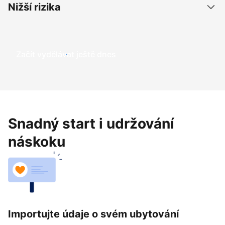
Nižší rizika
Začít vydělávat ještě dnes
Snadný start i udržování
náskoku
Importujte údaje o svém ubytování