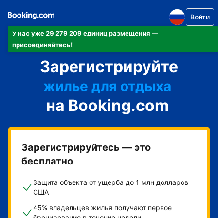
Войти
У нас уже 29 279 209 единиц размещения —
апартаменты/квартиру
присоединяйтесь!
Зарегистрируйте
отель
жилье для отдыха
на Booking.com
гостевой дом
мини-отель
Зарегистрируйтесь — это
бесплатно
Защита объекта от ущерба до 1 млн долларов
США
45% владельцев жилья получают первое
бронирование в течение недели