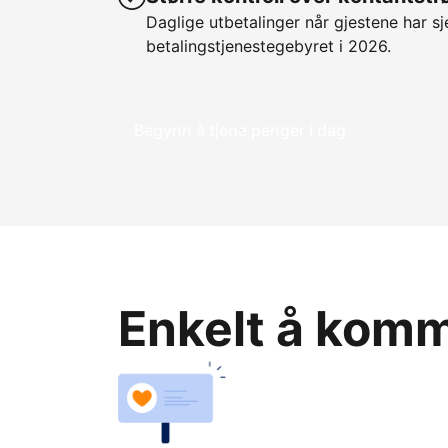
Daglige utbetalinger når gjestene har sje
betalingstjenestegebyret i 2026.
Begynn å tjene penger i dag
Enkelt å komme