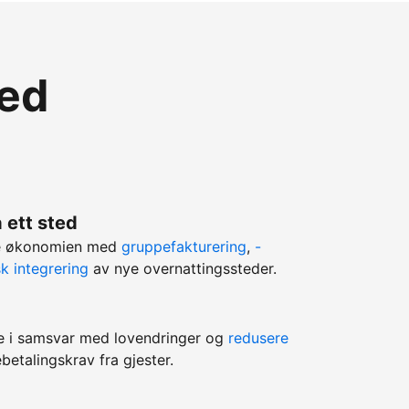
med
 ett sted
ere økonomien med
gruppefakturering
,
-
k integrering
av nye overnattingssteder.
e i samsvar med lovendringer og
redusere
betalingskrav fra gjester.