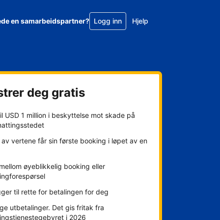
ede en samarbeidspartner?
Logg inn
Hjelp
trer deg gratis
l USD 1 million i beskyttelse mot skade på
nattingsstedet
av vertene får sin første booking i løpet av en
mellom øyeblikkelig booking eller
ingforespørsel
gger til rette for betalingen for deg
ge utbetalinger. Det gis fritak fra
ingstjenestegebyret i 2026