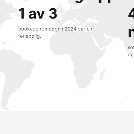
1 av 3
bookede romdøgn i 2024 var en
feriebolig.
so
op