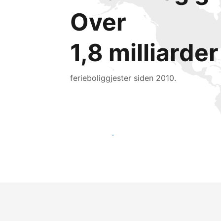
Over
1,8 milliarder
ferieboliggjester siden 2010.
Nå ut til nye gjester i dag