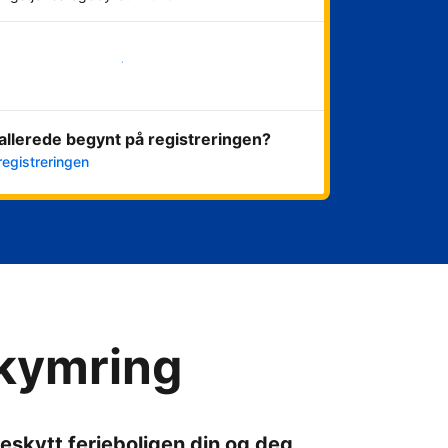
Kom i gang nå
allerede begynt på registreringen?
registreringen
ekymring
eskytt ferieboligen din og deg