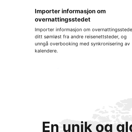
Importer informasjon om
overnattingsstedet
Importer informasjon om overnattingsstede
ditt sømløst fra andre reisenettsteder, og
unngå overbooking med synkronisering av
kalendere.
Kom i gang i dag
En unik og g