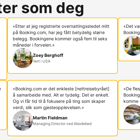
rter som deg
«Etter at jeg registrerte overnattingsstedet mitt
«Det va
på Booking.com, har jeg fått betydelig større
Booking.
belegg. Bookingene kommer også fem til seks
måneder i forveien.»
Zoey Berghoff
Vert i USA
e
«Booking.com er det enkleste [nettreisebyrået]
«De fles
å samarbeide med. Alt er tydelig. Det er enkelt.
Booking
Og vi får tid til å fokusere på ting som skaper
komme di
verdi, slik som gjesteopplevelsen.»
Martin Fieldman
Managing Director ved Abodebed