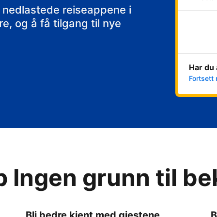
 nedlastede reiseappene i
, og å få tilgang til nye
Har du 
Fortsett 
p Ingen grunn til b
Bli bedre kjent med gjestene
B