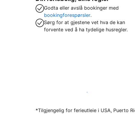
Godta eller avslå bookinger med
bookingforespørsler
.
Sørg for at gjestene vet hva de kan
forvente ved å ha tydelige husregler.
Lei ut ferieboligen din gjennom oss i dag
*Tilgjengelig for ferieutleie i USA, Puerto