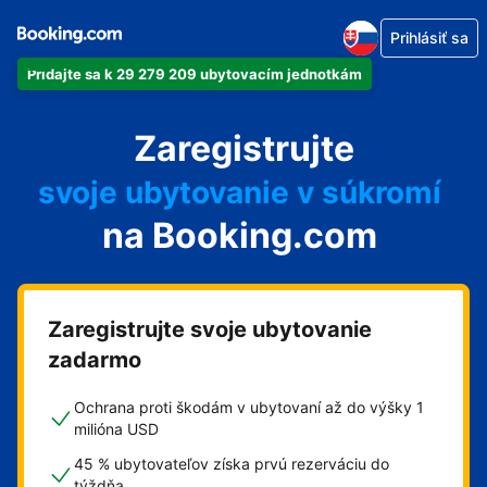
Prihlásiť sa
Pridajte sa k 29 279 209 ubytovacím jednotkám
svoj apartmán
Zaregistrujte
svoj hotel
svoje ubytovanie v súkromí
na Booking.com
svoj penzión
svoje bed and breakfast
Zaregistrujte svoje ubytovanie
zadarmo
Ochrana proti škodám v ubytovaní až do výšky 1
milióna USD
45 % ubytovateľov získa prvú rezerváciu do
týždňa