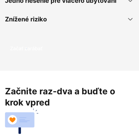
Jedno riešenie pre viacero ubytovaní
Znížené riziko
Začať zarábať
Začnite raz-dva a buďte o
krok vpred