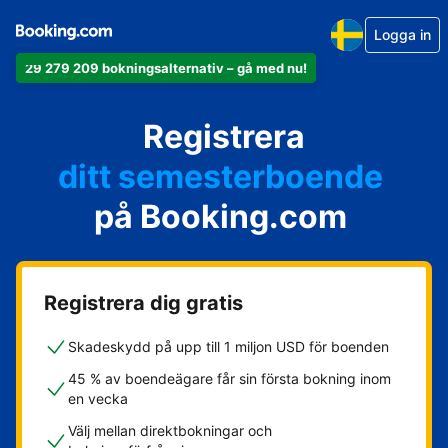
Logga in
29 279 209 bokningsalternativ – gå med nu!
din lägenhet
Registrera
ditt hotell
ditt semesterboende
på Booking.com
din camping
ditt B&B
Registrera dig gratis
Skadeskydd på upp till 1 miljon USD för boenden
45 % av boendeägare får sin första bokning inom
en vecka
Välj mellan direktbokningar och