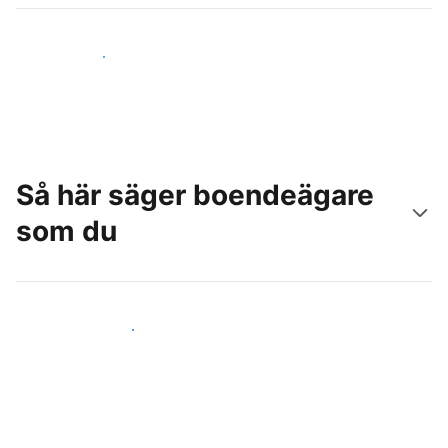
Nå nya gäster idag
Så här säger boendeägare
som du
Anslut dig till andra värdar