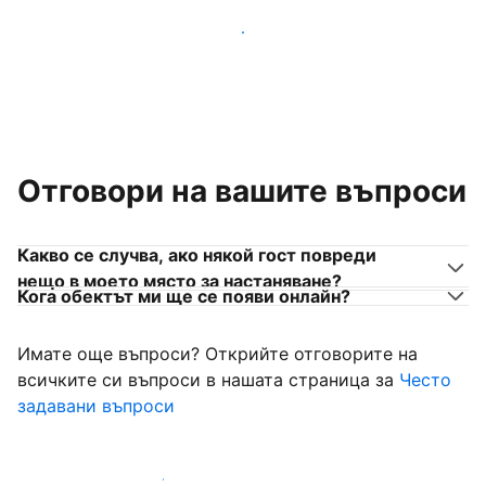
Присъединете се към собственици на места за
настаняване като вас
Отговори на вашите въпроси
Какво се случва, ако някой гост повреди
нещо в моето място за настаняване?
Кога обектът ми ще се появи онлайн?
Имате още въпроси? Открийте отговорите на
всичките си въпроси в нашата страница за
Често
задавани въпроси
Започнете да приемате гости