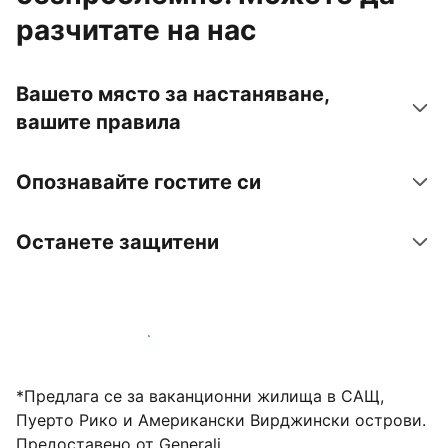
разчитате на нас
Вашето място за настаняване,
вашите правила
Опознавайте гостите си
Останете защитени
Посрещайте гости с нас днес
*Предлага се за ваканционни жилища в САЩ,
Пуерто Рико и Американски Вирджински острови.
Предоставено от Generali.