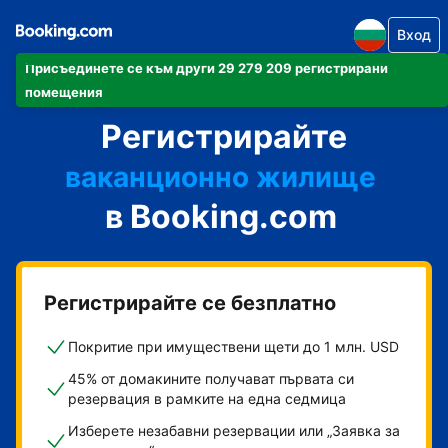
Вход
Присъединете се към други 29 279 209 регистрирани
своя апартамент
помещения
Регистрирайте
своя хотел
ваканционно жилище
в Booking.com
своята къща за гости
своя пансион със закуска
Регистрирайте се безплатно
Покритие при имуществени щети до 1 млн. USD
45% от домакините получават първата си
резервация в рамките на една седмица
Изберете незабавни резервации или „Заявка за