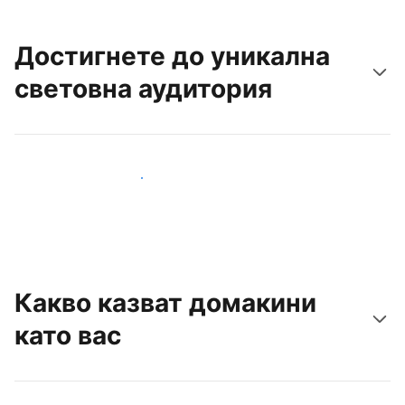
Достигнете до уникална
световна аудитория
Достигнете до нови гости днес
Какво казват домакини
като вас