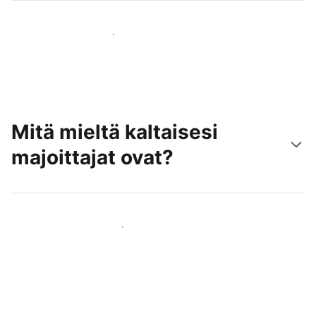
Tavoita uusia asiakkaita jo tänään
Mitä mieltä kaltaisesi
majoittajat ovat?
Liity kaltaistesi majoittajien joukkoon