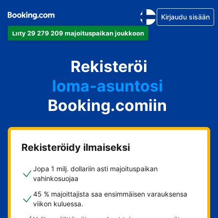
Kirjaudu sisään
Liity 29 279 209 majoituspaikan joukkoon
huoneistosi
Rekisteröi
hotellisi
loma-asuntosi
Booking.comiin
guesthousesi
bed & breakfastisi
Rekisteröidy ilmaiseksi
Jopa 1 milj. dollariin asti majoituspaikan
vahinkosuojaa
45 % majoittajista saa ensimmäisen varauksensa
viikon kuluessa.