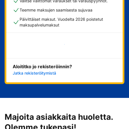
Valitse välittömät varaukset tai varauspyynnöt.
Teemme maksujen saamisesta sujuvaa
Päivittäiset maksut. Vuodelta 2026 poistetut
maksupalvelumaksut
Aloita nyt
Aloititko jo rekisteröinnin?
Jatka rekisteröitymistä
Majoita asiakkaita huoletta.
Olemme tukenasi!