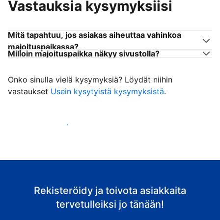
Vastauksia kysymyksiisi
Mitä tapahtuu, jos asiakas aiheuttaa vahinkoa
majoituspaikassa?
Milloin majoituspaikka näkyy sivustolla?
Onko sinulla vielä kysymyksiä? Löydät niihin
vastaukset
Usein kysytyistä kysymyksistä
.
Ala vastaanottaa asiakkaita
Rekisteröidy ja toivota asiakkaita
tervetulleiksi jo tänään!