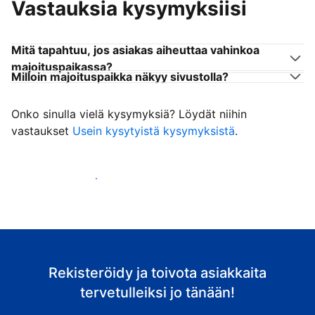
Vastauksia kysymyksiisi
Mitä tapahtuu, jos asiakas aiheuttaa vahinkoa
majoituspaikassa?
Milloin majoituspaikka näkyy sivustolla?
Onko sinulla vielä kysymyksiä? Löydät niihin
vastaukset
Usein kysytyistä kysymyksistä
.
Ala vastaanottaa asiakkaita
Rekisteröidy ja toivota asiakkaita
tervetulleiksi jo tänään!