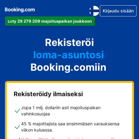
Kirjaudu sisään
Liity 29 279 209 majoituspaikan joukkoon
huoneistosi
Rekisteröi
hotellisi
loma-asuntosi
Booking.comiin
guesthousesi
bed & breakfastisi
Rekisteröidy ilmaiseksi
Jopa 1 milj. dollariin asti majoituspaikan
vahinkosuojaa
45 % majoittajista saa ensimmäisen varauksensa
viikon kuluessa.