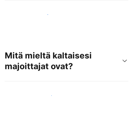
Tavoita uusia asiakkaita jo tänään
Mitä mieltä kaltaisesi
majoittajat ovat?
Liity kaltaistesi majoittajien joukkoon