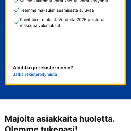
Valitse välittömät varaukset tai varauspyynnöt.
Teemme maksujen saamisesta sujuvaa
Päivittäiset maksut. Vuodelta 2026 poistetut
maksupalvelumaksut
Aloita nyt
Aloititko jo rekisteröinnin?
Jatka rekisteröitymistä
Majoita asiakkaita huoletta.
Olemme tukenasi!